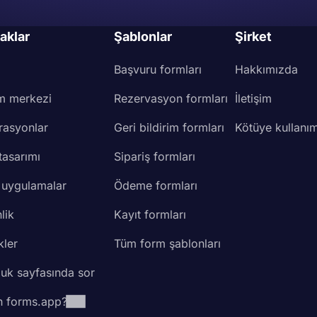
aklar
Şablonlar
Şirket
Başvuru formları
Hakkımızda
m merkezi
Rezervasyon formları
İletişim
rasyonlar
Geri bildirim formları
Kötüye kullanım
tasarımı
Sipariş formları
 uygulamalar
Ödeme formları
lik
Kayıt formları
kler
Tüm form şablonları
luk sayfasında sor
 forms.app?