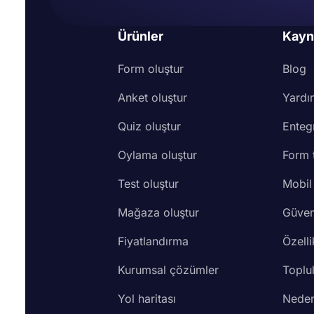
Ürünler
Kayn
Form oluştur
Blog
Anket oluştur
Yardı
Quiz oluştur
Enteg
Oylama oluştur
Form 
Test oluştur
Mobil
Mağaza oluştur
Güven
Fiyatlandırma
Özelli
Kurumsal çözümler
Toplu
Yol haritası
Neden