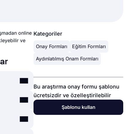
raşmadan online
Kategoriler
kleyebilir ve
Onay Formları
Eğitim Formları
Aydınlatılmış Onam Formları
ar
Bu araştırma onay formu şablonu
ücretsizdir ve özelleştirilebilir
e
Şablonu kullan
n bazılarını
e
oluşturmayı