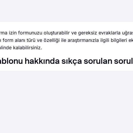
ırma izin formunuzu oluşturabilir ve gereksiz evraklarla uğ
 form alanı türü ve özelliği ile araştırmanızla ilgili bilgileri e
alinde kalabilirsiniz.
lonu hakkında sıkça sorulan sorul
rını, tasarımını ve gizlilik seçeneklerini birkaç dakika içind
turucu ekranı ile tüm ihtiyaçlara yönelik birçok form alanında
rsiniz.
i Zapier üzerinden birçok üçüncü parti uygulama ile entegr
rmunuz her gönderildiğinde Google E-Tablolar'da bir sayfa 