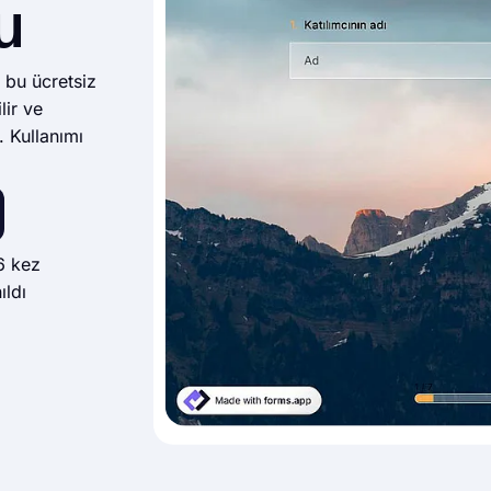
u
 bu ücretsiz
lir ve
. Kullanımı
6 kez
ıldı