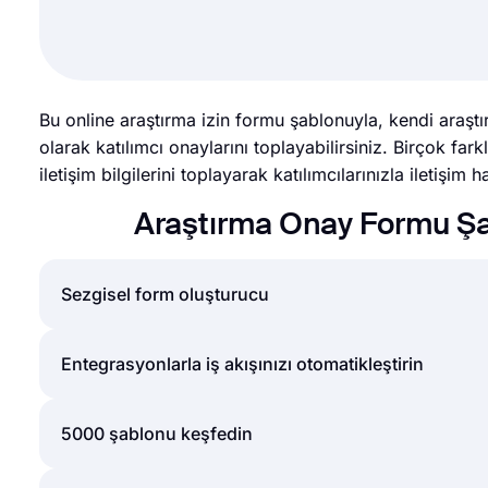
Bu online araştırma izin formu şablonuyla, kendi araşt
olarak katılımcı onaylarını toplayabilirsiniz. Birçok farklı
iletişim bilgilerini toplayarak katılımcılarınızla iletişim h
Araştırma Onay Formu Şab
Sezgisel form oluşturucu
Kolaylıkla online formlar oluşturun, formunuzun alanla
Entegrasyonlarla iş akışınızı otomatikleştirin
özelleştirin. forms.app'in sürükle ve bırak form oluş
ekleyerek, online anketler ve sınavlar da oluşturabili
forms.app üzerinde oluşturduğunuz form ve anketler
5000 şablonu keşfedin
Güçlü özellikler:
edebilirsiniz. Bu uygulamalar ve entegrasyonlar, fo
● Koşullu mantık