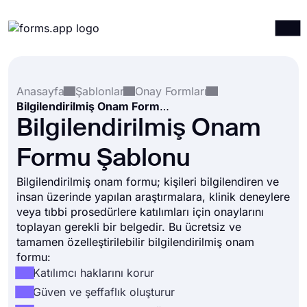
Ürünler
Giriş yap
Kayıt ol
Anasayfa
Şablonlar
Onay Formları
Entegrasyonlar
Bilgilendirilmiş Onam Formu Şablonu
Şablonlar
Bilgilendirilmiş Onam
Kaynaklar
Formu Şablonu
Fiyatlandırma
Bilgilendirilmiş onam formu; kişileri bilgilendiren ve
insan üzerinde yapılan araştırmalara, klinik deneylere
veya tıbbi prosedürlere katılımları için onaylarını
toplayan gerekli bir belgedir. Bu ücretsiz ve
tamamen özelleştirilebilir bilgilendirilmiş onam
formu:
Katılımcı haklarını korur
Güven ve şeffaflık oluşturur