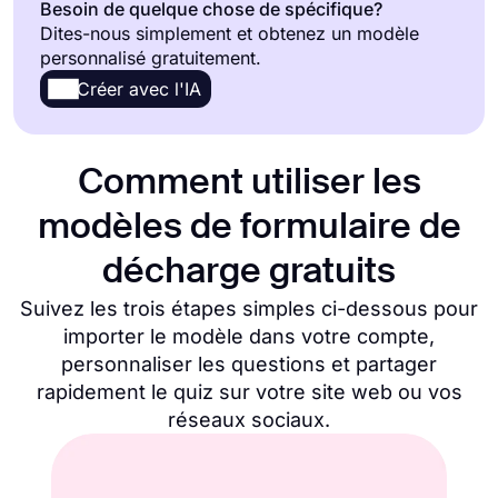
Besoin de quelque chose de spécifique?
Dites-nous simplement et obtenez un modèle
Formulaires de Rapport
55
personnalisé gratuitement.
Créer avec l'IA
Formulaires de demande
228
Formulaires d'inscription
37
Comment utiliser les
Formulaires D'abonnement
13
modèles de formulaire de
Formulaires d'accord
75
décharge gratuits
Suivez les trois étapes simples ci-dessous pour
Formulaires de réclamation
36
importer le modèle dans votre compte,
personnaliser les questions et partager
Voir toutes les catégories de Formulaires
rapidement le quiz sur votre site web ou vos
réseaux sociaux.