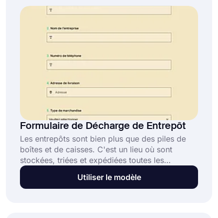
problèmes ou de blessures imprévus pendant le
processus de toilettage.
Formulaire de Décharge de Entrepôt
Les entrepôts sont bien plus que des piles de
boîtes et de caisses. C'est un lieu où sont
stockées, triées et expédiées toutes les
marchandises qui nous facilitent la vie. Le fait
Utiliser le modèle
de disposer d'un formulaire de sortie d'entrepôt
en ligne vous permettra de suivre les
marchandises plus facilement. Et vous disposez
de ce modèle de formulaire gratuit pour