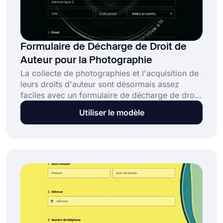
Formulaire de Décharge de Droit de
Auteur pour la Photographie
La collecte de photographies et l'acquisition de
leurs droits d'auteur sont désormais assez
faciles avec un formulaire de décharge de droit
d'auteur pour la photographie en ligne. En
Utiliser le modèle
créant simplement des formulaires en ligne,
vous pourrez collecter et utiliser des
photographies dans vos projets personnels ou
commerciaux. Ouvrez ce modèle de formulaire
de décharge de droit d'auteur gratuit et profitez
des possibilités illimitées sur forms.app!