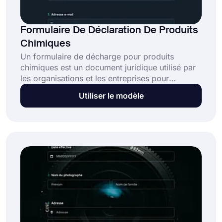
Formulaire De Déclaration De Produits
Chimiques
Un formulaire de décharge pour produits
chimiques est un document juridique utilisé par
les organisations et les entreprises pour
informer leurs clients des risques liés à
Utiliser le modèle
l'utilisation de produits chimiques et pour
obtenir leur consentement. Après avoir pris
connaissance des risques, les clients peuvent
consentir aux procédures et dégager
l'organisation de toute responsabilité juridique.
Ce modèle peut être personnalisé en fonction
de vos besoins spécifiques, alors commencez
dès aujourd'hui!