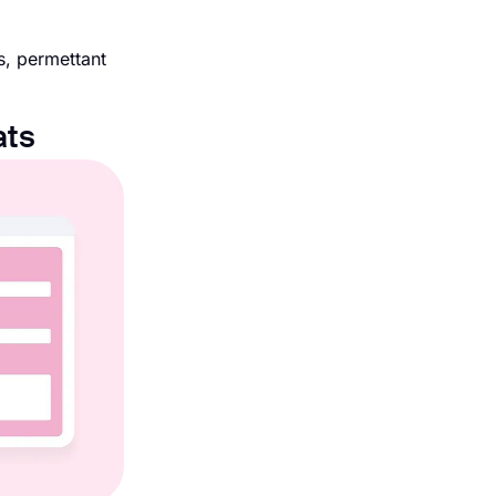
s, permettant
ats