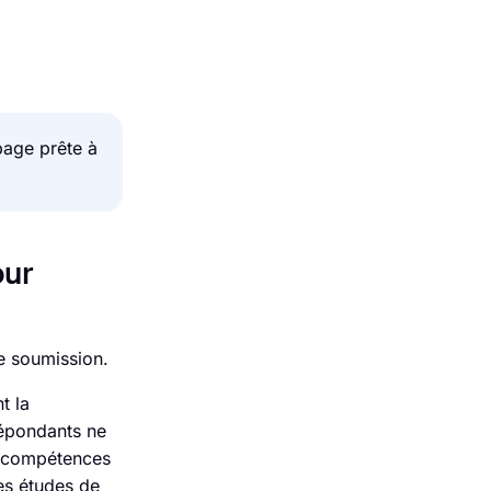
page prête à
our
le soumission.
t la
répondants ne
es compétences
les études de