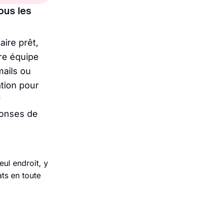
tous les
aire prêt,
re équipe
mails ou
ation pour
r
ponses de
ul endroit, y
ats en toute