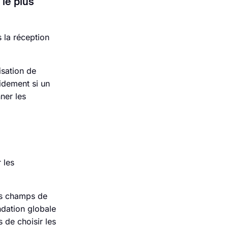
 le plus
 la réception
isation de
pidement si un
ner les
 les
es champs de
ndation globale
 de choisir les