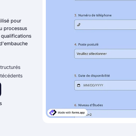
ilisé pour
du processus
qualifications
s d'embauche
tructurés
ntécédents
s