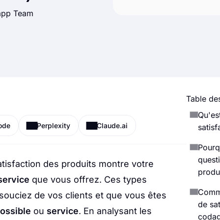
.app Team
Table des
Qu'es
ode
Perplexity
Claude.ai
satisf
Pourq
quest
atisfaction des produits montre votre
produ
service
que vous offrez. Ces types
Comme
ouciez de vos clients et que vous êtes
de sat
possible
ou
service
. En analysant les
codag