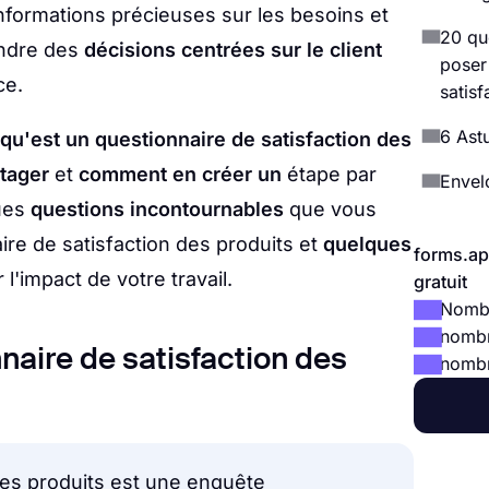
formations précieuses sur les besoins et
20 qu
endre des
décisions centrées sur le client
poser
ce.
satisf
6 Ast
 qu'est un questionnaire de satisfaction des
tager
et
comment en créer un
étape par
Envel
ues
questions incontournables
que vous
ire de satisfaction des produits et
quelques
forms.ap
'impact de votre travail.
gratuit
Nombr
nombr
naire de satisfaction des
nombre
des produits est une enquête