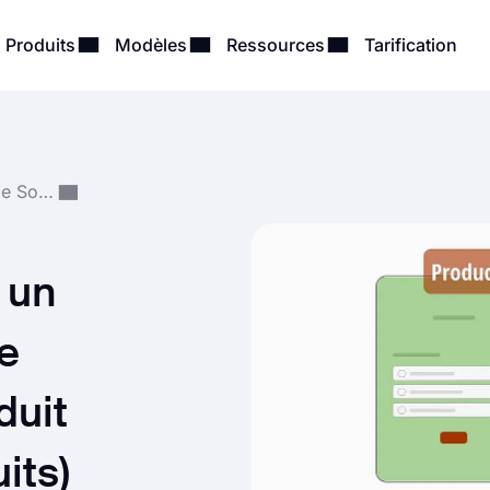
Produits
Modèles
Ressources
Tarification
Création et Gestion de Sondages
 un
e
duit
its)