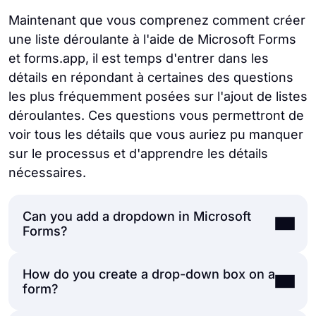
Maintenant que vous comprenez comment créer
une liste déroulante à l'aide de Microsoft Forms
et forms.app, il est temps d'entrer dans les
détails en répondant à certaines des questions
les plus fréquemment posées sur l'ajout de listes
déroulantes. Ces questions vous permettront de
voir tous les détails que vous auriez pu manquer
sur le processus et d'apprendre les détails
nécessaires.
Can you add a dropdown in Microsoft
Forms?
How do you create a drop-down box on a
Yes
, you can add a dropdown in Microsoft
form?
Forms. All you need to do is select the
Choice question when adding a new