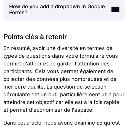
How do you add a dropdown in Google
question, then click on the three horizontal
Every form builder has its own process
Forms?
dots at the lower right corner of the
when it comes to making a drop-down box.
question. Afterward, simply click the Drop-
We recommend selecting a form builder that
down option to make your question into a
you like and searching for any guides that
To add a dropdown selection question in
Points clés à retenir
dropdown selection.
teach you about adding a drop-down box for
Google Forms, you must create your form
that specific form builder.
and
add a question
. After you add your
En résumé, avoir une diversité en termes de
question, simply click on the question itself
types de questions dans votre formulaire vous
and
click on the Multiple Choice option
at
permet d'attirer et de garder l'attention des
the top right corner of the question. From
participants. Cela vous permet également de
the presented menu, click on Dropdown to
collecter des données plus nombreuses et de
turn your question into a dropdown
meilleure qualité. La question de sélection
selection field.
déroulante est un outil particulièrement utile pour
atteindre cet objectif car elle est à la fois rapide
et permet d'économiser de l'espace.
Dans cet article, nous avons examiné
ce qu'est