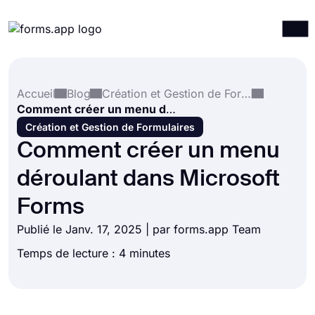
Produits
Connexion
S'inscrire
Accueil
Blog
Création et Gestion de Formulaires
Intégrations
Comment créer un menu déroulant dans Microsoft Forms
Modèles
Création et Gestion de Formulaires
Comment créer un menu
Ressources
déroulant dans Microsoft
Tarification
Forms
Publié le Janv. 17, 2025 | par forms.app Team
Temps de lecture : 4 minutes