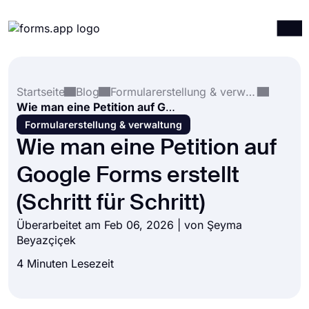
Produkte
Anmelden
Registrieren
Startseite
Blog
Formularerstellung & verwaltung
Integrationen
Wie man eine Petition auf Google Forms erstellt (Schritt für Schritt)
Vorlagen
Formularerstellung & verwaltung
Wie man eine Petition auf
Ressourcen
Google Forms erstellt
Preise
(Schritt für Schritt)
Überarbeitet am Feb 06, 2026 | von
Şeyma
Beyazçiçek
4 Minuten Lesezeit