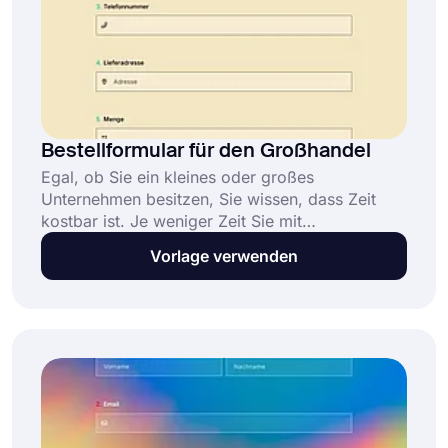
Bestellformular für den Großhandel
Egal, ob Sie ein kleines oder großes
Unternehmen besitzen, Sie wissen, dass Zeit
kostbar ist. Je weniger Zeit Sie mit
Verwaltungsaufgaben verbringen, desto mehr
Vorlage verwenden
Zeit haben Sie für Ihr eigentliches Geschäft.
Deshalb sind Online-Bestellformulare für den
Großhandel ein so wertvolles Werkzeug – sie
ermöglichen Ihnen, den Bestellvorgang zu
optimieren. Verwenden Sie diese Vorlage für ein
Großhandelsbestellformular, um Ihr Formular zu
erstellen und Großhandelsbestellungen online
aufzugeben.