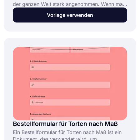
der ganzen Welt stark angenommen. Wenn man
bedenkt, was sie bieten und welche Rolle sie in
Vorlage verwenden
der Zukunft des Internets spielen werden, ist es
keine Überraschung, dass diese digitale Kunst
einen großen Aufschwung erlebt hat. Es ist eine
großartige Gelegenheit für Künstler, ihre Werke
in einer digitalen, dezentralen Umgebung zu
präsentieren und zu verkaufen. Indem Sie ein
NFT-Bestellformular erstellen, können Sie Ihre
NFT-Anfragen ganz einfach online stellen.
Bestellformular für Torten nach Maß
Ein Bestellformular für Torten nach Maß ist ein
Dokument, das verwendet wird, um