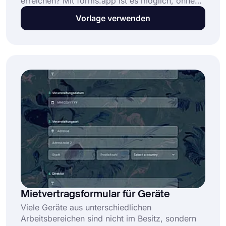
erreichen? Mit forms.app ist es möglich, ohne
Programmierkenntnisse ein Instagram-
Vorlage verwenden
Verkaufsformular zu erstellen. Mit der einfach
zu bedienenden Instagram-Bestellformular-
Vorlage können Sie Ihre Produkte auflisten und
schnell bezahlt werden. Zudem ist all dies mit
forms.app kostenlos! Das können Sie damit tun:
Mietvertragsformular für Geräte
Viele Geräte aus unterschiedlichen
Arbeitsbereichen sind nicht im Besitz, sondern