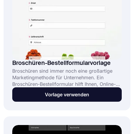
Broschüren-Bestellformularvorlage
Broschüren sind immer noch eine großartige
Marketingmethode für Unternehmen. Ein
Broschüren-Bestellformular hilft Ihnen, Online-
Bestellungen für den Druck von Flyern zu
Vorlage verwenden
erhalten. Mit einem Online-Bestellformular
können Nutzer ihr Broschürendesign hochladen,
die Produktmenge auswählen und bequem mit
ihrer Kreditkarte bezahlen. Außerdem können
Sie Broschürentypen, wie z. B. 3-fach-
Broschüren, und Preislisten für Ihre Kunden