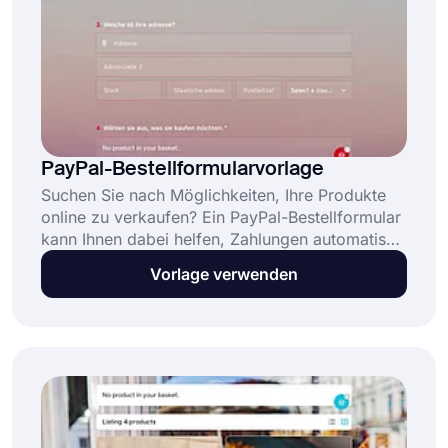
PayPal-Bestellformularvorlage
Suchen Sie nach Möglichkeiten, Ihre Produkte
online zu verkaufen? Ein PayPal-Bestellformular
kann Ihnen dabei helfen, Zahlungen automatisch
einzuziehen. Mit einem Online-Formular können
Vorlage verwenden
Sie Ihre Produkte auflisten, einige Fotos
hinzufügen und die Leute mit ihren Kreditkarten
oder PayPal-Konten bezahlen lassen. So fühlen
sich Ihre Kunden bei der Online-Bestellung wohl.