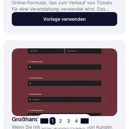
Online-Formular, das zum Verkauf von Tickets
für eine Veranstaltung verwendet wird. Das
Formular erfordert in der Regel den Namen des
Vorlage verwenden
Kunden, Kontaktinformationen und die Anzahl
der Tickets, die er kaufen möchte. Und auf
forms.app können Sie sogar Zahlungen online
akzeptieren. Nutzen Sie diese Vorlage für ein
Ticketkaufformular, um jetzt loszulegen!
Großhandelsbestellformular
1
2
3
4
Wenn Sie mit einer großen Anzahl von Kunden