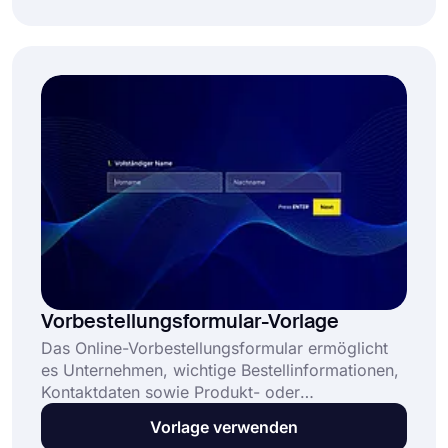
erhalten. Mit vielen anderen verfügbaren
Anpassungs- und Designoptionen können Sie es
genau so aussehen lassen, wie Sie es sich
wünschen. Es ist auch völlig kostenlos zu
verwenden und erfordert keine
Programmierkenntnisse.
Vorbestellungsformular-Vorlage
Das Online-Vorbestellungsformular ermöglicht
es Unternehmen, wichtige Bestellinformationen,
Kontaktdaten sowie Produkt- oder
Dienstleistungspräferenzen zu erfassen, bevor
Vorlage verwenden
diese verfügbar sind. Es unterstützt auch das