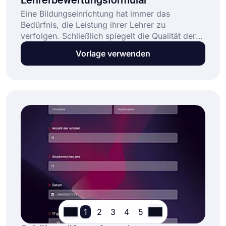
Lehrerbewertungsformular
Eine Bildungseinrichtung hat immer das
Bedürfnis, die Leistung ihrer Lehrer zu
verfolgen. Schließlich spiegelt die Qualität der
Lehrer die Qualität der Einrichtung wider. Ein
Vorlage verwenden
Online-Lehrerbewertungsformular hilft Ihnen, die
Leistung Ihrer Lehrer zu bewerten und Ihre
Standards festzulegen. Beginnen Sie noch heute
auf forms.app, indem Sie auf die Schaltfläche
"Vorlage verwenden" klicken!
1
2
3
4
5