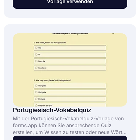
Vorlage verwenden
Pädagogen, Lernende oder Quiz-Enthusiasten,
die ihr Wissen testen möchten. Klicken Sie auf
"Vorlage verwenden", um kostenlos zu starten!
Portugiesisch-Vokabelquiz
Mit der Portugiesisch-Vokabelquiz-Vorlage von
forms.app können Sie ansprechende Quiz
erstellen, um Wissen zu testen oder neue Wörter
zu üben. Klicken Sie jetzt auf „Vorlage