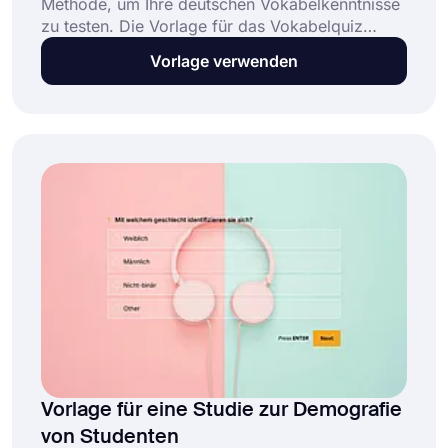
Methode, um Ihre deutschen Vokabelkenntnisse
zu testen. Die Vorlage für das Vokabelquiz
Deutsch ist perfekt geeignet, um Quizze zu
Vorlage verwenden
erstellen, die Lernenden dabei helfen,
Selbstvertrauen aufzubauen und ihre
Sprachkenntnisse zu erweitern. Öffnen Sie diese
kostenlose Vorlage und beginnen Sie mit der
Erstellung Ihres Quiz!
Vorlage für eine Studie zur Demografie
von Studenten