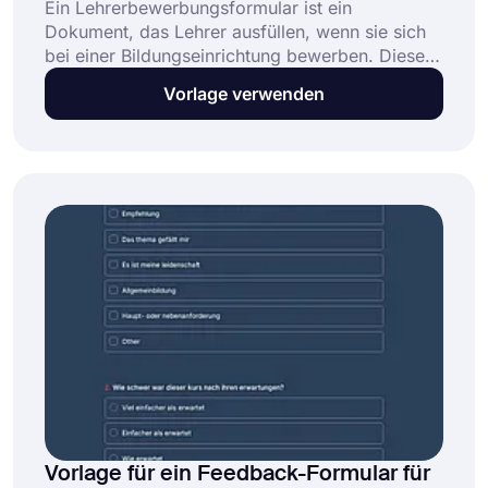
Ein Lehrerbewerbungsformular ist ein
Dokument, das Lehrer ausfüllen, wenn sie sich
bei einer Bildungseinrichtung bewerben. Diese
Formulare können Fragen zu den
Vorlage verwenden
Lehrfähigkeiten, der Erfahrung und der
Bildungseinrichtung der Lehrkräfte enthalten.
Dank dieses Formulars können Lehrer jederzeit
und überall mit Ihrer Einrichtung Kontakt
aufnehmen. Sie können schnell mit der
Erstellung Ihres Formulars beginnen, indem Sie
die unten stehende Vorlage für ein
Lehrerbewerbungsformular verwenden.
Vorlage für ein Feedback-Formular für