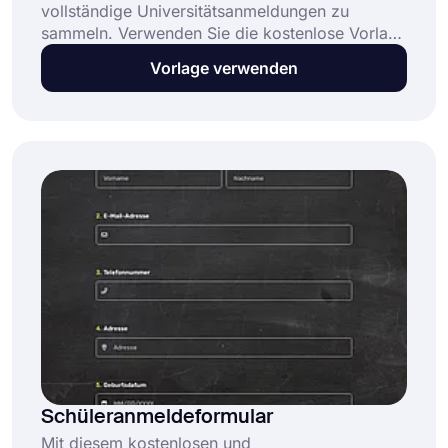
vollständige Universitätsanmeldungen zu
sammeln. Verwenden Sie die kostenlose Vorlage
für das Universitätsanmeldeformular von
Vorlage verwenden
forms.app und erstellen Sie Ihr
Anmeldeformular. Fügen Sie Ihre benötigten
Fragen in beliebigen Fragetypen hinzu und
erstellen Sie problemlos die Anmeldung für
potenzielle Studenten!
Schüleranmeldeformular
Mit diesem kostenlosen und