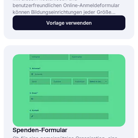
benutzerfreundlichen Online-Anmeldeformular
können Bildungseinrichtungen jeder Größe
schnell und effizient Studentenanmeldungen
Vorlage verwenden
sammeln. Passen Sie dieses vorgefertigte
Anmeldeformular mit Dutzenden von bunten
Themen an. Alles, was Sie tun müssen, ist auf
die Schaltfläche "Vorlage verwenden" zu
klicken.
Spenden-Formular