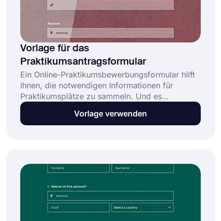
Vorlage für das
Praktikumsantragsformular
Ein Online-Praktikumsbewerbungsformular hilft
Ihnen, die notwendigen Informationen für
Praktikumsplätze zu sammeln. Und es
beschleunigt den Bewertungsprozess für Sie.
Vorlage verwenden
Mit einem Bewerbungsformular für ein
Praktikum können sich Menschen jederzeit ganz
einfach auf offene Stellen bewerben. Wählen Sie
die Bewerbungsformularvorlage von forms.app
und haben Sie die besten Kandidaten für
Praktika in Ihrem Unternehmen!