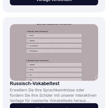
dieser Quiz-Vorlage können Sie mühelos Fragen
erstellen und anpassen. Beginnen Sie noch
heute und klicken Sie kostenlos auf „Vorlage
verwenden“!
Russisch-Vokabeltest
Erweitern Sie Ihre Sprachkenntnisse oder
fordern Sie Ihre Schüler mit unserer interaktiven
Vorlage für russische Vokabeltests heraus.
Dieses anpassbare Formular ist perfekt für