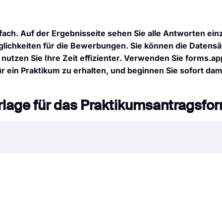
h. Auf der Ergebnisseite sehen Sie alle Antworten einz
lichkeiten für die Bewerbungen. Sie können die Datensä
 nutzen Sie Ihre Zeit effizienter. Verwenden Sie forms.a
 ein Praktikum zu erhalten, und beginnen Sie sofort dami
orlage für das Praktikumsantragsfo
ge für fast alle Unternehmen die Norm. Ganz gleich, ob
en handelt: Durch Online-Bewerbungen können Sie Zeit
erbungen am besten an? Die Antwort sind Online-Formul
app“ können Sie ganz einfach ein Bewerbungs- oder
informationen erstellen.