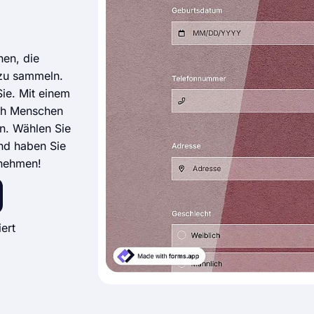
nen, die
 zu sammeln.
ie. Mit einem
ich Menschen
en. Wählen Sie
nd haben Sie
rnehmen!
ert