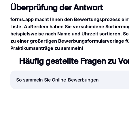
Überprüfung der Antwort
forms.app macht Ihnen den Bewertungsprozess einfac
Liste. Außerdem haben Sie verschiedene Sortiermög
beispielsweise nach Name und Uhrzeit sortieren. So
zu einer großartigen Bewerbungsformularvorlage für
Praktikumsanträge zu sammeln!
Häufig gestellte Fragen zu V
So sammeln Sie Online-Bewerbungen
Die Annahme von Online-Bewerbungen ist heutzuta
Bewerbungen, Praktika oder Stipendienbewerbung
Aufwand sparen. Doch wie nimmt man Online-Bew
einem Online-Formularersteller wie hier „forms.
Einreichungsformular zum Sammeln von Bewerber