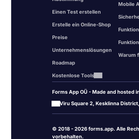
Gehen Sie zur Registerkarte „Design“ und 
Mobile 
Teilen Sie Ihr Online-Bewerbungsformular od
Einen Test erstellen
Sicherhe
Beginnen Sie mit kostenlosen Vorlagen
Erstelle ein Online-Shop
Funktio
Ganz gleich, ob Sie ein Bewerbungsformular oder e
Preise
forms.app bietet Ihnen kostenlos hochwertige V
Funktion
Fragen oder Formularfelder, die Sie wahrscheinli
Unternehmenslösungen
Zeit und können in kürzerer Zeit bessere Formul
Warum f
kostenlosen Formularmuster, um professionelle O
Roadmap
Kostenlose Tools
Forms App OÜ - Made and hosted in
Viru Square 2, Kesklinna District
© 2018 - 2026 forms.app. Alle Rec
vorbehalten.