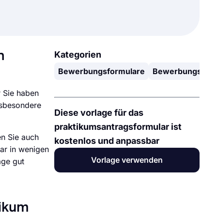
n
Kategorien
Bewerbungsformulare
Bewerbungsform
 Sie haben
nsbesondere
Diese vorlage für das
praktikumsantragsformular ist
en Sie auch
kostenlos und anpassbar
lar in wenigen
Vorlage verwenden
äge gut
tikum