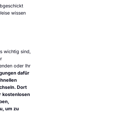
bgeschickt
Weise wissen
s wichtig sind,
r
enden oder Ihr
ngungen dafür
chnellen
chseln. Dort
r kostenlosen
ben,
au, um zu