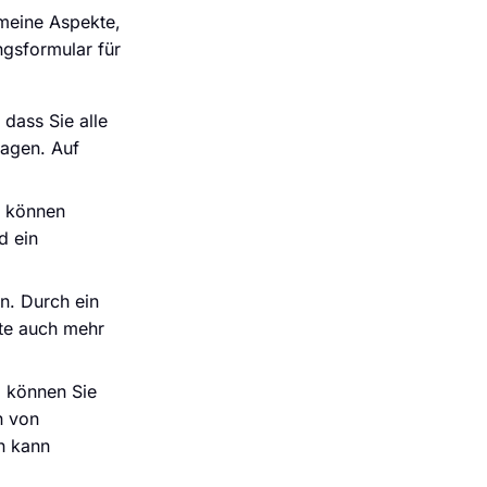
emeine Aspekte,
ngsformular für
 dass Sie alle
ragen. Auf
e können
d ein
n. Durch ein
ute auch mehr
 können Sie
n von
n kann