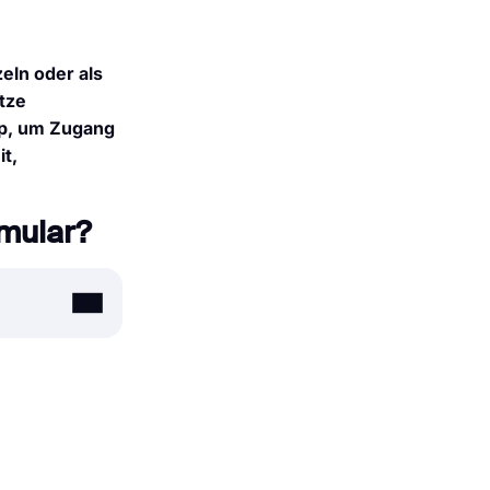
eln oder als
tze
pp, um Zugang
t,
rmular?
 es sich um
 und viel
are. Mit