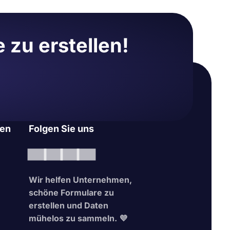
hren
u
 zu erstellen!
mer und
r Annahme
helfen
den, um
.app viel
en
Folgen Sie uns
erstellen:
vorhandenen
Wir helfen Unternehmen,
schöne Formulare zu
erstellen und Daten
klären,
mühelos zu sammeln. 💜