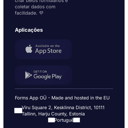
criar belos formulários e
coletar dados com
facilidade. 💜
Aplicações
Forms App OÜ - Made and hosted in the EU
Viru Square 2, Kesklinna District, 10111
Tallinn, Harju County, Estonia
Portuguê