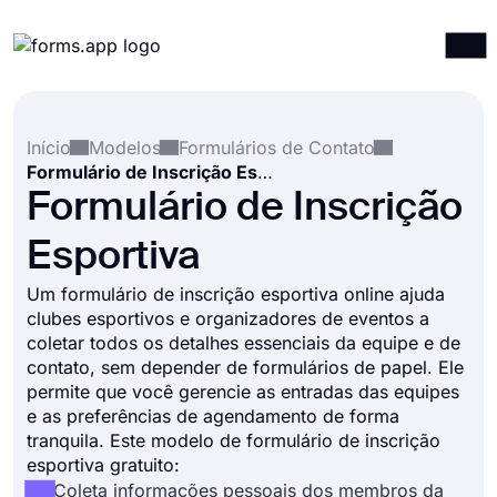
Produtos
Entrar
Registrar-se
Início
Modelos
Formulários de Contato
Integrações
Formulário de Inscrição Esportiva
Modelos
Formulário de Inscrição
Recursos
Esportiva
Preços
Um formulário de inscrição esportiva online ajuda
clubes esportivos e organizadores de eventos a
coletar todos os detalhes essenciais da equipe e de
contato, sem depender de formulários de papel. Ele
permite que você gerencie as entradas das equipes
e as preferências de agendamento de forma
tranquila. Este modelo de formulário de inscrição
esportiva gratuito:
Coleta informações pessoais dos membros da