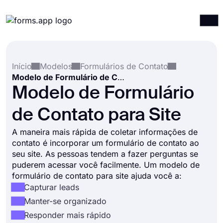
Produtos
Entrar
Registrar-se
Início
Modelos
Formulários de Contato
Integrações
Modelo de Formulário de Contato para Site
Modelos
Modelo de Formulário
Recursos
de Contato para Site
Preços
A maneira mais rápida de coletar informações de
contato é incorporar um formulário de contato ao
seu site. As pessoas tendem a fazer perguntas se
puderem acessar você facilmente. Um modelo de
formulário de contato para site ajuda você a:
Capturar leads
Manter-se organizado
Responder mais rápido