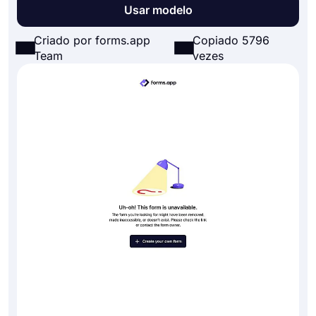
Usar modelo
Criado por forms.app
Copiado 5796
Team
vezes