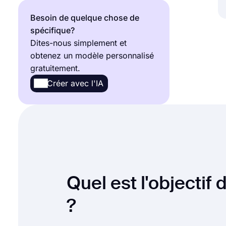
Formulaires de paiement
68
Besoin de quelque chose de
spécifique?
Formulaires d'inscription
196
Dites-nous simplement et
obtenez un modèle personnalisé
Formulaires de Rapport
55
gratuitement.
Créer avec l'IA
Formulaires de demande
228
Formulaires d'inscription
37
Formulaires D'abonnement
13
Formulaires d'accord
75
Quel est l'objectif
Formulaires de réclamation
36
?
Voir toutes les catégories de