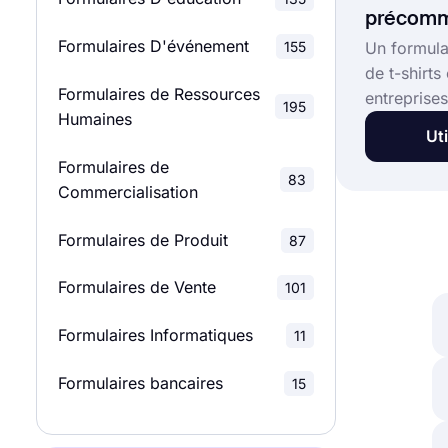
précomm
Études de Marché
Formulaires d'évaluation
28
189
Formulaires D'événement
Un formul
155
de t-shirts 
Sondages scolaires
Formulaires d'inscription à
Formulaires de Ressources
39
entreprises
84
195
un événement
Humaines
d'événemen
Uti
Enquêtes Relationnelles
8
commandes 
Formulaires de
Formulaires de
production e
83
145
Commercialisation
commentaires
Sondages marketing
32
aide à recu
taille, les 
Formulaires de Produit
87
Formulaires de candidature
Sondages produit
40
23
les coordo
participan
Formulaires de Vente
101
Formulaires de
Sondages de Recherche
19
formulair
37
téléchargement de fichiers
t-shirts en 
Formulaires Informatiques
11
Formulaires D'adhésion
39
Formulaires bancaires
15
Bons de commande
113