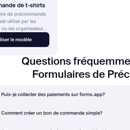
ande de t-shirts
aire de précommande
est utilisé par les
 ou les organisateurs
ts pour collecter les
liser le modèle
de t-shirts avant la
t la distribution. Il
eillir les données de
Questions fréquemme
détails de livraison et
nnées des
Formulaires de Pr
ts. Ce modèle de
e de précommande de
ligne :
Puis-je collecter des paiements sur forms.app?
Oui, forms.app est un puissant créateur de formulaires 
Comment créer un bon de commande simple?
nombreuses intégrations de paiement et vous offre une inter
produits et services et accepter les paiements de vos visit