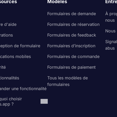
sources
Modèles
Entr
Formulaires de demande
À pro
nous
re d'aide
Formulaires de réservation
Nous 
rations
Formulaires de feedback
Signa
eption de formulaire
Formulaires d’inscription
abus
ications mobiles
Formulaires de commande
ité
Formulaires de paiement
ionnalités
Tous les modèles de
formulaires
nder une fonctionnalité
uoi choisir
s.app ?