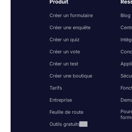
Produit
Res
Créer un formulaire
Blog
Créer une enquête
Cent
Créer un quiz
Intég
Créer un vote
Conc
Créer un test
Appl
Créer une boutique
Sécur
Tarifs
Fonct
Entreprise
Dema
Pourq
Feuille de route
form
Outils gratuits