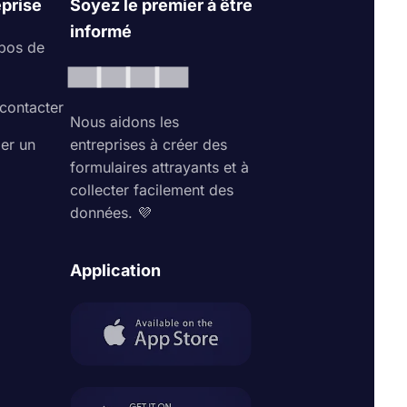
eprise
Soyez le premier à être
informé
pos de
contacter
Nous aidons les
ler un
entreprises à créer des
formulaires attrayants et à
collecter facilement des
données. 💜
Application