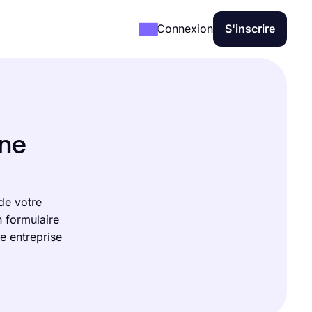
Connexion
S'inscrire
gne
de votre
n formulaire
 entreprise