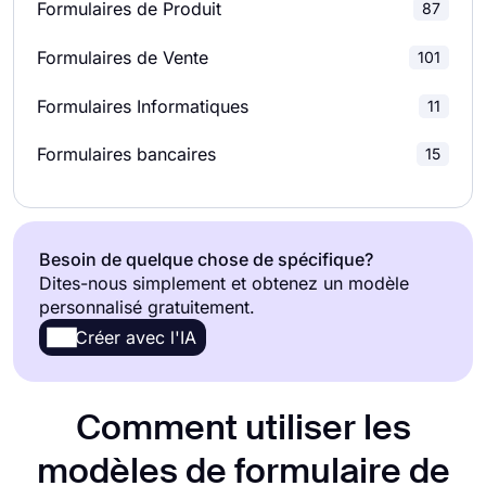
Formulaires de Produit
87
Formulaires de téléchargement de fichiers
37
Sondages produit
23
Formulaires de Vente
101
Formulaires D'adhésion
39
Sondages de Recherche
19
Formulaires Informatiques
11
Bons de commande
113
Formulaires bancaires
15
Formulaires de paiement
68
Formulaires d'inscription
196
Besoin de quelque chose de spécifique?
Dites-nous simplement et obtenez un modèle
Formulaires de Rapport
55
personnalisé gratuitement.
Créer avec l'IA
Formulaires de demande
228
Formulaires d'inscription
37
Comment utiliser les
Formulaires D'abonnement
13
modèles de formulaire de