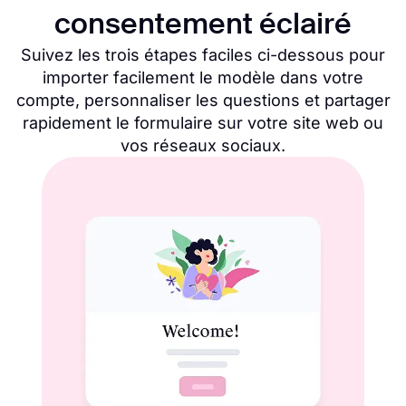
Formulaires d'accord
75
consentement éclairé
Suivez les trois étapes faciles ci-dessous pour
Formulaires de réclamation
36
importer facilement le modèle dans votre
compte, personnaliser les questions et partager
Voir toutes les catégories de Formulaires
rapidement le formulaire sur votre site web ou
vos réseaux sociaux.