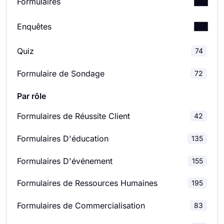
Formulaires
Formulaires de candidature
Enquêtes
187
Formulaires de réservation
46
Quiz
Enquêtes de Satisfaction Client
46
74
Formulaire de Sondage
72
Formulaires de consentement
102
Enquêtes de Satisfaction des Employés
28
Par rôle
Formulaires de contact
66
Sondages D'évaluation
124
Formulaires de Réussite Client
42
Formulaires de don
34
Sondages de feedback
127
Formulaires D'éducation
135
Formulaires d'évaluation
189
Études de Marché
28
Formulaires D'événement
155
Formulaires d'inscription à un événement
84
Sondages scolaires
39
Formulaires de Ressources Humaines
195
Formulaires de commentaires
145
Enquêtes Relationnelles
8
Formulaires de Commercialisation
83
Formulaires de candidature
40
Sondages marketing
32