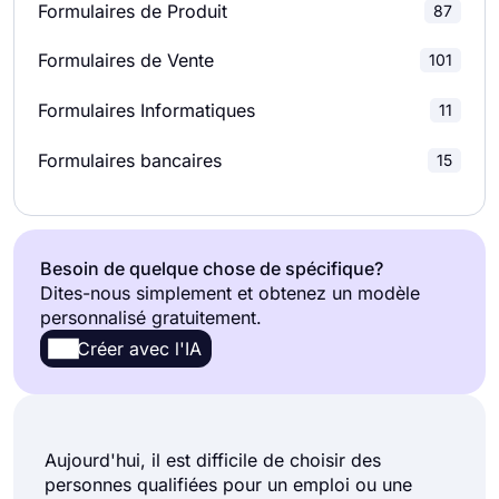
Formulaires de Produit
87
Formulaires de téléchargement de fichiers
37
Sondages produit
23
Formulaires de Vente
101
Formulaires D'adhésion
39
Sondages de Recherche
19
Formulaires Informatiques
11
Bons de commande
113
Formulaires bancaires
15
Formulaires de paiement
68
Formulaires d'inscription
196
Besoin de quelque chose de spécifique?
Dites-nous simplement et obtenez un modèle
Formulaires de Rapport
55
personnalisé gratuitement.
Créer avec l'IA
Formulaires de demande
228
Formulaires d'inscription
37
Aujourd'hui, il est difficile de choisir des
Formulaires D'abonnement
13
personnes qualifiées pour un emploi ou une