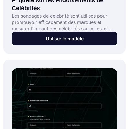
Enquête sur les Endorsements de
Célébrités
Les sondages de célébrité sont utilisés pour
promouvoir efficacement des marques et
mesurer l'impact des célébrités sur celles-ci.
Ces sondages mesurent les attitudes et
Utiliser le modèle
comportements des consommateurs pour
déterminer l'efficacité des célébrités dans la
promotion d'une marque. Utilisez le modèle de
sondage de célébrité en ligne gratuit et créez
votre sondage pour collecter des informations!