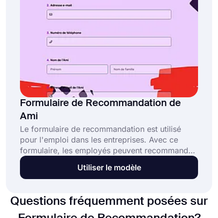
Formulaire de Recommandation de
Ami
Le formulaire de recommandation est utilisé
pour l'emploi dans les entreprises. Avec ce
formulaire, les employés peuvent recommander
un ami à leur entreprise aux ressources
Utiliser le modèle
humaines. Les employés peuvent identifier
pourquoi leurs amis sont adaptés pour le poste
et quel genre d'expérience ils ont. Si vous
Questions fréquemment posées sur
voulez créer votre propre formulaire, vous
pouvez utiliser ce modèle de formulaire de