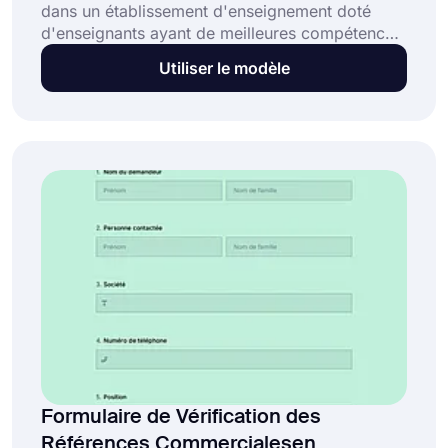
dans un établissement d'enseignement doté
d'enseignants ayant de meilleures compétences
pédagogiques. Il sera plus efficace de
Utiliser le modèle
mentionner les comportements positifs dans le
formulaire pour que l'étudiant soit accepté dans
le nouvel établissement d'enseignement. Vous
pouvez commencer à utiliser le modèle de
formulaire de demande de recommandation sur
forms.app immédiatement et contribuer à la
carrière universitaire de vos étudiants.
Formulaire de Vérification des
Références Commercialesen