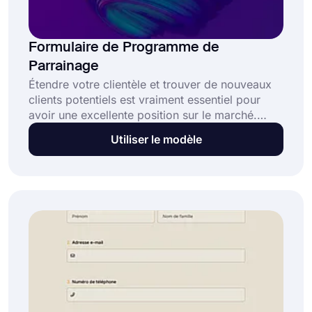
Formulaire de Programme de
Parrainage
Étendre votre clientèle et trouver de nouveaux
clients potentiels est vraiment essentiel pour
avoir une excellente position sur le marché.
Pour y parvenir, vous pouvez facilement
Utiliser le modèle
démarrer un programme de parrainage. Cela
vous aidera à créer une communauté connectée
et à augmenter incroyablement la notoriété de
votre marque. Désormais, la création d'un
programme de parrainage n'est plus qu'à
quelques clics avec le modèle de formulaire de
programme de parrainage gratuit de forms.app.