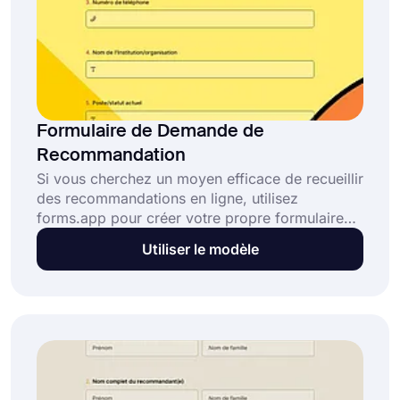
Formulaire de Demande de
Recommandation
Si vous cherchez un moyen efficace de recueillir
des recommandations en ligne, utilisez
forms.app pour créer votre propre formulaire
de demande de recommandation en quelques
Utiliser le modèle
étapes. Après avoir créé votre formulaire, vous
pouvez le partager avec l'URL du formulaire ou
l'intégrer sur une page web. Cliquez sur le
bouton "Utiliser le modèle" et ouvrez dès
aujourd'hui ce modèle de formulaire de
demande de recommandation gratuit.