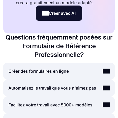
créera gratuitement un modèle adapté.
Créer avec AI
Questions fréquemment posées sur
Formulaire de Référence
Professionnelle?
Créer des formulaires en ligne
En utilisant l'interface utilisateur de création de
Automatisez le travail que vous n'aimez pas
formulaires simple et complète de forms.app,
vous pouvez créer des formulaires, des sondages
Les automatisations entre les outils que vous
Facilitez votre travail avec 5000+ modèles
et des examens en ligne avec moins d'efforts
utilisez sont vitales car elles permettent de gagner
qu'autre chose ! Vous pouvez rapidement
du temps et de réduire la charge de travail.
commencer avec un modèle prêt à l'emploi et le