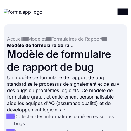
Produits
Connexion
S'inscrire
Accueil
Modèles
Formulaires de Rapport
Intégrations
Modèle de formulaire de rapport de bug
Modèles
Modèle de formulaire
Ressources
de rapport de bug
Tarification
Un modèle de formulaire de rapport de bug
standardise le processus de signalement et de suivi
des bugs ou problèmes logiciels. Ce modèle de
formulaire gratuit et entièrement personnalisable
aide les équipes d'AQ (assurance qualité) et de
développement logiciel à :
Collecter des informations cohérentes sur les
bugs