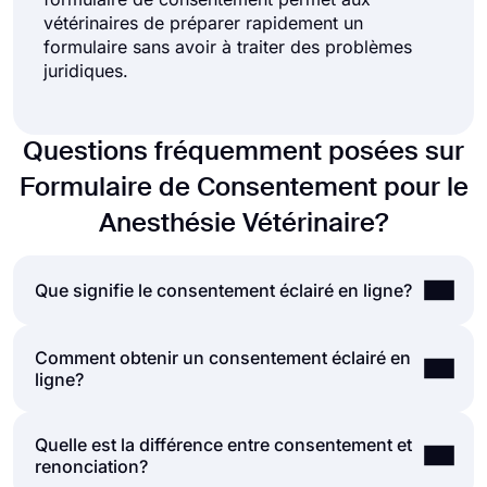
vétérinaires de préparer rapidement un
formulaire sans avoir à traiter des problèmes
juridiques.
Questions fréquemment posées sur
Formulaire de Consentement pour le
Anesthésie Vétérinaire?
Que signifie le consentement éclairé en ligne?
Comment obtenir un consentement éclairé en
Le consentement éclairé est le processus
ligne?
consistant à obtenir le consentement d'une
seconde partie après lui avoir expliqué les risques
et les possibilités liés à l'action à laquelle elle
Quelle est la différence entre consentement et
Obtenir le consentement en ligne n’est pas très
consent. Les prestataires de soins de santé et les
renonciation?
différent de l’obtention du consentement sur
chercheurs utilisent souvent un formulaire de