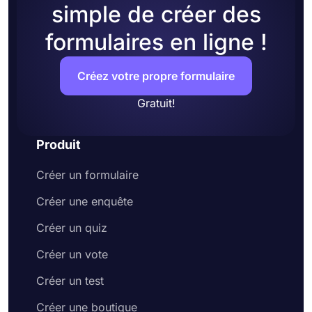
simple de créer des
activités extrêmes.
que vous souhaitez collecter
Utilisez les champs
d'explication
ou de
formulaires en ligne !
conditions
générales pour informer vos
répondants
Ajoutez éventuellement un champ de
Créez votre propre formulaire
signature pour obtenir des
signatures
Gratuit!
électroniques
Partagez votre formulaire ou intégrez-le sur
votre site Web
Produit
Créer un formulaire
Créer une enquête
Créer un quiz
Créer un vote
Créer un test
Créer une boutique