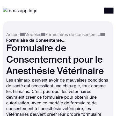
Produits
Connexion
S'inscrire
Accueil
Modèles
Formulaires de consentement
Intégrations
Formulaire de Consentement pour le Anesthésie Vétérinaire
Modèles
Formulaire de
Ressources
Consentement pour le
Tarification
Anesthésie Vétérinaire
Les animaux peuvent avoir de mauvaises conditions
de santé qui nécessitent une chirurgie, tout comme
les humains. C'est pourquoi les vétérinaires
devraient créer ce formulaire pour obtenir une
autorisation. Avec ce modèle de formulaire de
consentement à l'anesthésie vétérinaire, les
vétérinaires peuvent créer leur propre formulaire