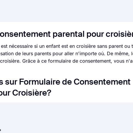
consentement parental pour croisiè
st nécessaire si un enfant est en croisière sans parent ou t
isation de leurs parents pour aller n'importe où. De même, l
en croisière. Grâce à ce formulaire de consentement, vous n'
 sur Formulaire de Consentement 
our Croisière?
 à obtenir le consentement d'une seconde partie après lui a
?