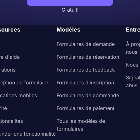
Gratuit!
sources
Modèles
Entr
Formulaires de demande
À pro
nous
re d'aide
Formulaires de réservation
Nous 
rations
Formulaires de feedback
Signa
eption de formulaire
Formulaires d’inscription
abus
ications mobiles
Formulaires de commande
ité
Formulaires de paiement
ionnalités
Tous les modèles de
formulaires
nder une fonctionnalité