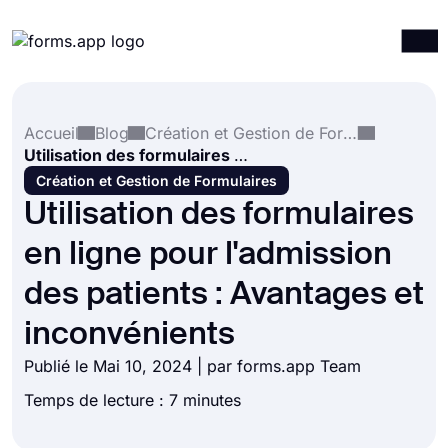
Produits
Connexion
S'inscrire
Accueil
Blog
Création et Gestion de Formulaires
Intégrations
Utilisation des formulaires en ligne pour l'admission des patients : Avantages et inconvénients
Modèles
Création et Gestion de Formulaires
Utilisation des formulaires
Ressources
en ligne pour l'admission
Tarification
des patients : Avantages et
inconvénients
Publié le Mai 10, 2024 | par forms.app Team
Temps de lecture : 7 minutes