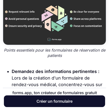
Points essentiels pour les formulaires de réservation de
patients
Demandez des informations pertinentes :
Lors de la création d'un formulaire de
rendez-vous médical, concentrez-vous sur
la collecte des informations clés pour la
forms.app, ton créateur de formulaires gratuit
planification plutôt que sur les informations
Créer un formulaire
d'admission des patients. Incluez