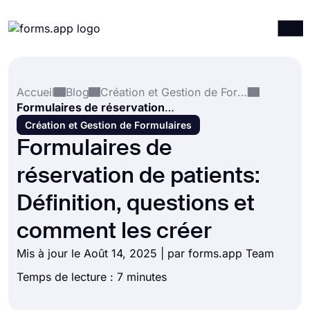
Produits
Connexion
S'inscrire
Accueil
Blog
Création et Gestion de Formulaires
Intégrations
Formulaires de réservation de patients: Définition, questions et comment les créer
Modèles
Création et Gestion de Formulaires
Formulaires de
Ressources
réservation de patients:
Tarification
Définition, questions et
comment les créer
Mis à jour le Août 14, 2025 | par forms.app Team
Temps de lecture : 7 minutes