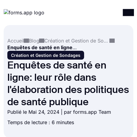
Produits
Connexion
S'inscrire
Accueil
Blog
Création et Gestion de Sondages
Intégrations
Enquêtes de santé en ligne: leur rôle dans l'élaboration des politiques de santé publique
Modèles
Création et Gestion de Sondages
Enquêtes de santé en
Ressources
ligne: leur rôle dans
Tarification
l'élaboration des politiques
de santé publique
Publié le Mai 24, 2024 | par forms.app Team
Temps de lecture : 6 minutes