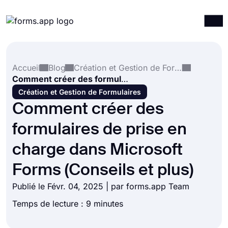
Produits
Connexion
S'inscrire
Accueil
Blog
Création et Gestion de Formulaires
Intégrations
Comment créer des formulaires de prise en charge dans Microsoft Forms (Conseils et plus)
Modèles
Création et Gestion de Formulaires
Comment créer des
Ressources
formulaires de prise en
Tarification
charge dans Microsoft
Forms (Conseils et plus)
Publié le Févr. 04, 2025 | par forms.app Team
Temps de lecture : 9 minutes