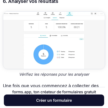
6. Analyser vos résultats
Vérifiez les réponses pour les analyser
Une fois que vous commencez à collecter des
forms.app, ton créateur de formulaires gratuit
informations auprès de vos clients potentiels,
vous pouvez vous rendre dans la section
Créer un formulaire
Résultats
pour consulter les données globales