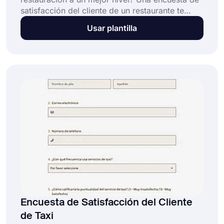
satisfacción del cliente de un restaurante te
ofrece la solución. Al hacer que sus clientes
Usar plantilla
completen esta encuesta, podrá conocer el
progreso de su negocio y realizar las mejoras
necesarias. No esperes más y comienza a crear
la encuesta de satisfacción del cliente de tu
restaurante haciendo clic en la sección de uso
de plantilla a continuación.
Encuesta de Satisfacción del Cliente
de Taxi