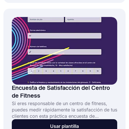
experiencias de los clientes y mejorar sus
servicios de manera notable. forms.app le
proporcionará una plantilla de formulario de
comentarios de clientes bancarios totalmente
personalizable para acelerar el proceso de
creación.
Encuesta de Satisfacción del Centro
de Fitness
Si eres responsable de un centro de fitness,
puedes medir rápidamente la satisfacción de tus
clientes con esta práctica encuesta de
satisfacción para centro de fitness. La encuesta
Usar plantilla
de satisfacción para centro de fitness solicita