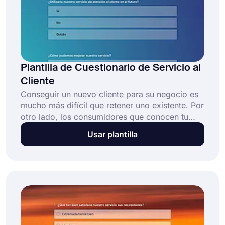
Plantilla de Cuestionario de Servicio al
Cliente
Conseguir un nuevo cliente para su negocio es
mucho más difícil que retener uno existente. Por
otro lado, los consumidores que conocen tu
marca comprarán más tus productos o servicios
Usar plantilla
que los nuevos clientes. En este caso, debes
mejorar tu servicio al cliente. Puede hacerlo
fácilmente personalizando la plantilla de
cuestionario de servicio al cliente de forms.app
o creando una usted mismo. ¡Este servicio, que
llevará a su empresa un paso adelante en la
recopilación de comentarios, es completamente
GRATIS!