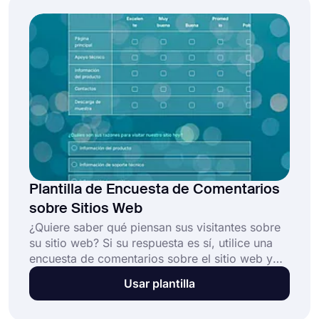
los asistentes a la reunión sobre las discusiones.
Cree su formulario de encuesta hoy mismo con
la plantilla de encuesta de comentarios de
reuniones de forms.app, ¡gratis!
Plantilla de Encuesta de Comentarios
sobre Sitios Web
¿Quiere saber qué piensan sus visitantes sobre
su sitio web? Si su respuesta es sí, utilice una
encuesta de comentarios sobre el sitio web y
disfrute de recibir comentarios
Usar plantilla
automáticamente. Puede insertar su cuestionario
en su sitio web fácilmente en una página