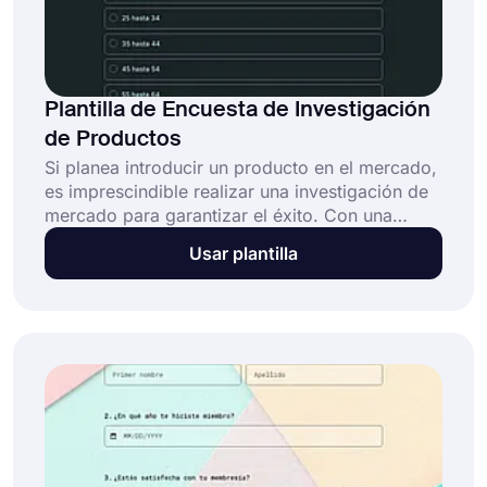
Plantilla de Encuesta de Investigación
de Productos
Si planea introducir un producto en el mercado,
es imprescindible realizar una investigación de
mercado para garantizar el éxito. Con una
encuesta de investigación de productos,
Usar plantilla
conocerá los problemas que tienen las personas
y verá si su producto puede proporcionar una
mejor solución. Utilice la plantilla de encuesta
de investigación de productos gratuita en
forms.app para comprender las necesidades
del mercado actual.