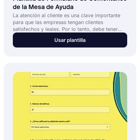
de la Mesa de Ayuda
La atención al cliente es una clave importante
para que las empresas tengan clientes
satisfechos y leales. Por lo tanto, debe tener
excelentes equipos de soporte que realmente
Usar plantilla
presten atención a los problemas de sus
clientes. Y una encuesta de comentarios de la
mesa de ayuda es una excelente manera de
poder garantizar y mantener eso. Por lo tanto,
comience con esta plantilla gratuita de encuesta
de comentarios de la mesa de ayuda de forma
rápida y sencilla.