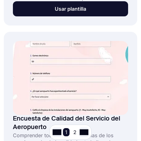
si tienes un restaurante. Una encuesta de
Usar plantilla
restaurante en línea lo ayudará a evaluar su
situación y mejorar drásticamente la
satisfacción del cliente. ¡Use la plantilla de
encuesta de restaurante gratuita en forms.app
ahora para comenzar fácil y rápidamente!
Encuesta de Calidad del Servicio del
Aeropuerto
1
2
Comprender todas las experiencias de los