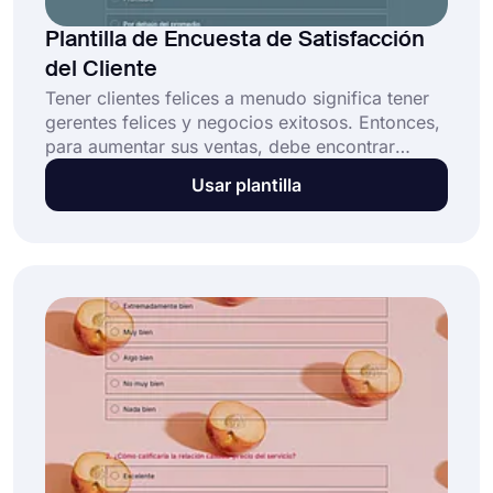
Plantilla de Encuesta de Satisfacción
del Cliente
Tener clientes felices a menudo significa tener
gerentes felices y negocios exitosos. Entonces,
para aumentar sus ventas, debe encontrar
varias formas de garantizar la satisfacción del
Usar plantilla
cliente. Y una encuesta de satisfacción del
cliente proporciona una excelente manera de
recopilar comentarios de los compradores.
Empiece hoy mismo con la plantilla de encuesta
de satisfacción del cliente gratuita de forms.app
y mejore la experiencia del cliente en poco
tiempo!