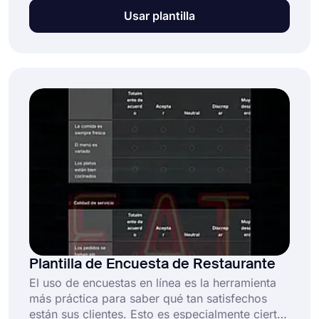
verificar las necesidades del cliente con
Usar plantilla
regularidad para desarrollar una estrategia
comercial efectiva. Y una encuesta sobre las
necesidades del cliente proporciona una de las
mejores formas de hacerlo. Comience a crear
su formulario de encuesta y recopile datos
ahora con la plantilla gratuita de encuesta de
necesidades del cliente de forms.app!
Plantilla de Encuesta de Restaurante
El uso de encuestas en línea es la herramienta
más práctica para saber qué tan satisfechos
están sus clientes. Esto es especialmente cierto