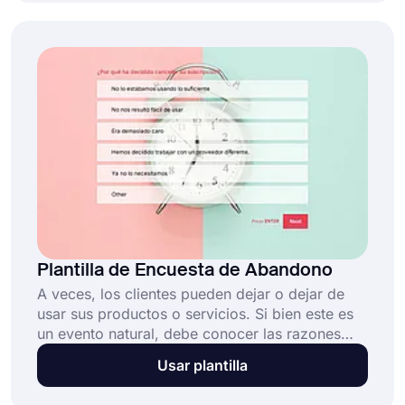
emergente, en un formulario de página
completa o en una parte de la página. Utilice
hoy mismo la plantilla de encuesta de
comentarios del sitio web completamente
gratuita de forms.app y obtenga información
valiosa.
Plantilla de Encuesta de Abandono
A veces, los clientes pueden dejar o dejar de
usar sus productos o servicios. Si bien este es
un evento natural, debe conocer las razones
por las que se van. Esto le proporcionará
Usar plantilla
información valiosa y le ayudará a mejorar sus
productos y servicios. Por lo tanto, comience