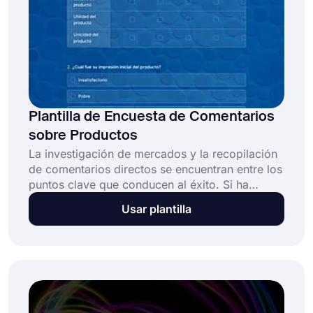
Plantilla de Encuesta de Comentarios
sobre Productos
La investigación de mercados y la recopilación
de comentarios directos se encuentran entre los
puntos clave que conducen al éxito. Si ha
introducido un producto en el mercado, puede
Usar plantilla
ver fácilmente cómo ha afectado a su público
objetivo con una simple pero eficaz encuesta
de comentarios sobre el producto. Elija la
plantilla de encuesta de comentarios sobre
productos en forms.app y comience hoy
mismo.