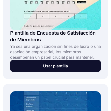
Plantilla de Encuesta de Satisfacción
de Miembros
Ya sea una organización sin fines de lucro o una
asociación empresarial, los miembros
desempeñan un papel crucial para mantener
activa la organización. Pero, primero, su moral
Usar plantilla
debe estar alta y necesitan ser felices. Una
encuesta de satisfacción de los miembros
puede ser útil para medirlos y luego tomar
medidas. ¡Esta plantilla gratuita de encuesta de
satisfacción para miembros proporcionará
preguntas esenciales y un excelente diseño para
una solución rápida!