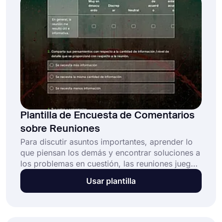
Plantilla de Encuesta de Comentarios
sobre Reuniones
Para discutir asuntos importantes, aprender lo
que piensan los demás y encontrar soluciones a
los problemas en cuestión, las reuniones juegan
un papel esencial en todos los negocios.
Usar plantilla
Naturalmente, las buenas reuniones conducirán
a grandes corporaciones, ideas y, finalmente, al
éxito. Al utilizar una encuesta de reunión en
línea, puede aprender fácilmente lo que piensan