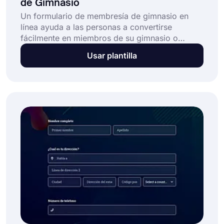
de Gimnasio
Un formulario de membresía de gimnasio en
línea ayuda a las personas a convertirse
fácilmente en miembros de su gimnasio o
centro de fitness. Si está buscando una solución
Usar plantilla
eficiente para aceptar miembros, forms.app
ofrece las mejores opciones para usted. ¡Utilice
la plantilla de formulario de membresía de
gimnasio gratuita para crear su formulario en
línea hoy!