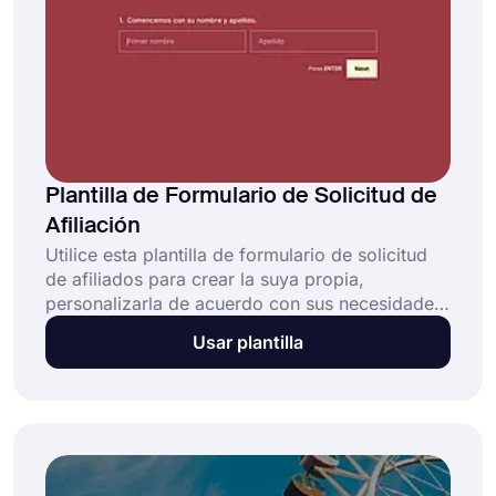
Plantilla de Formulario de Solicitud de
Afiliación
Utilice esta plantilla de formulario de solicitud
de afiliados para crear la suya propia,
personalizarla de acuerdo con sus necesidades
y registrar nuevos afiliados para su programa
Usar plantilla
de afiliados en un corto período de tiempo.
Puede agregar todos los campos de formulario
necesarios para recopilar toda la información
necesaria, como nombres, direcciones de
correo electrónico, visitantes mensuales del
sitio web y muchos otros. ¡Es completamente