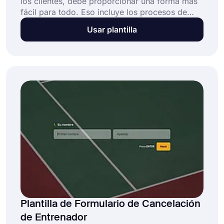
los clientes, debe proporcionar una forma más
fácil para todo. Eso incluye los procesos de
cancelación de suscripción, membresía o
Usar plantilla
cancelación de cuenta. Con un formulario de
cancelación de cuenta en línea, puede recopilar
y revisar las solicitudes de cancelación.
También es posible plantear algunas preguntas
a sus clientes sobre sus licencias y recopilar
direcciones de correo electrónico. Simplemente
seleccione esta plantilla de formulario de
cancelación de cuenta y cree su formulario de
solicitud de forma gratuita.
Plantilla de Formulario de Cancelación
de Entrenador