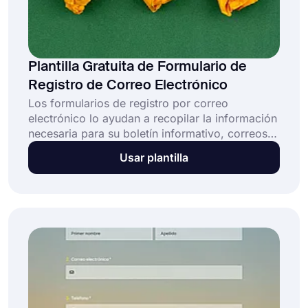
Plantilla Gratuita de Formulario de
Registro de Correo Electrónico
Los formularios de registro por correo
electrónico lo ayudan a recopilar la información
necesaria para su boletín informativo, correos
electrónicos de promoción o notificaciones.
Usar plantilla
Gracias a los formularios de registro, las
personas pueden proporcionar sus direcciones
de correo electrónico para sus listas de correo
en cuestión de segundos. ¡Utilice la plantilla de
formulario de registro de correo electrónico
gratuito de forms.app y llegue a sus clientes
potenciales de manera fácil y rápida!