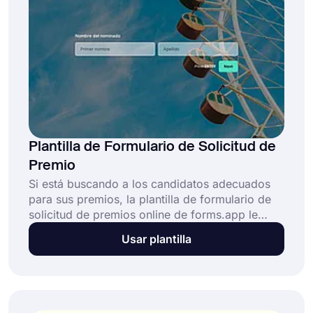
gratis y no requiere habilidades de codificación!
Plantilla de Formulario de Solicitud de
Premio
Si está buscando a los candidatos adecuados
para sus premios, la plantilla de formulario de
solicitud de premios online de forms.app le
ofrece la solución perfecta. Con un formulario
Usar plantilla
de solicitud de premio, las personas pueden
escribir sus logros y méritos para ser
nominados. ¡Cree su formulario hoy con la
plantilla de formulario de nominación de
premios!