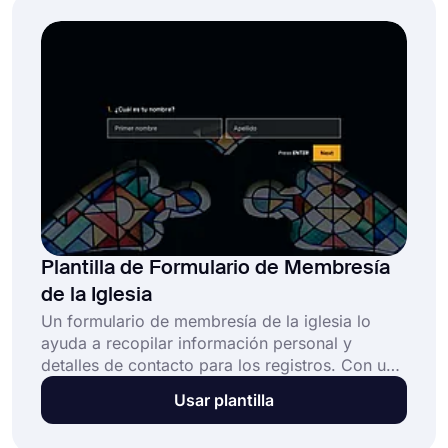
la página de registro de su seminario web. Es
totalmente gratuito y no requiere habilidades de
codificación.
Plantilla de Formulario de Membresía
de la Iglesia
Un formulario de membresía de la iglesia lo
ayuda a recopilar información personal y
detalles de contacto para los registros. Con un
formulario de registro en línea, las personas
Usar plantilla
pueden registrarse fácilmente para ser
miembros de la iglesia. ¡Seleccione la plantilla