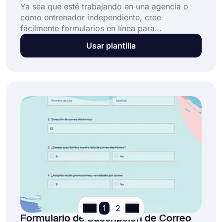
Ya sea que esté trabajando en una agencia o
como entrenador independiente, cree
fácilmente formularios en línea para
cancelaciones ahora. Con un formulario de
Usar plantilla
cancelación de entrenador en línea, las
personas pueden cancelar sus membresías o
cerrar sus cuentas de entrenador. ¡Esta plantilla
de formulario de cancelación de entrenador
gratuita lo ayudará a crear formularios de
solicitud y hará que todo el proceso sea mucho
más fácil! ¡Comience ahora y automatice su
flujo de trabajo sin esfuerzo!
1
2
Formulario de Suscripción de Correo