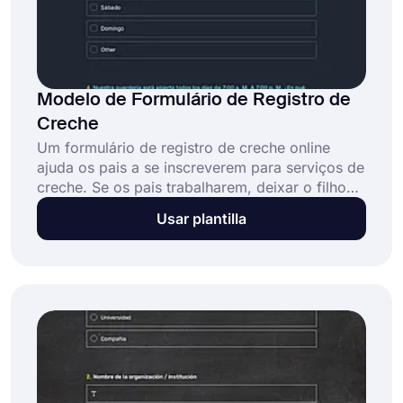
Modelo de Formulário de Registro de
Creche
Um formulário de registro de creche online
ajuda os pais a se inscreverem para serviços de
creche. Se os pais trabalharem, deixar o filho
na creche está sempre entre as melhores
Usar plantilla
opções. Crie seu formulário escolhendo o
modelo de formulário de registro de creche do
forms.app e comece a revisar as inscrições de
creche hoje mesmo!