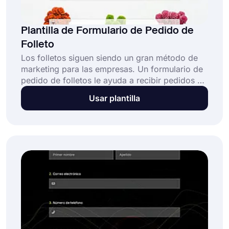
Plantilla de Formulario de Pedido de
Folleto
Los folletos siguen siendo un gran método de
marketing para las empresas. Un formulario de
pedido de folletos le ayuda a recibir pedidos en
línea para imprimir folletos. Con un formulario
Usar plantilla
de pedido en línea, las personas podrán cargar
el diseño de su folleto, seleccionar la cantidad
del producto y pagar con sus tarjetas de crédito
fácilmente. Además, puede agregar tipos de
folletos, como folletos triples y listas de precios
para sus clientes.