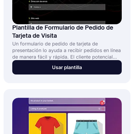
Plantilla de Formulario de Pedido de
Tarjeta de Visita
Un formulario de pedido de tarjeta de
presentación lo ayuda a recibir pedidos en línea
de manera fácil y rápida. El cliente potencial
podrá abrir el formulario en cualquier lugar y
Usar plantilla
elegir la cantidad. De esta manera, tendrás más
clientes y expandirás tu negocio en gran
medida. Además, las personas tendrán
pasarelas de pago seguras para pagar las
tarjetas de visita con sus tarjetas de crédito o
los saldos de PayPal y Stripe.