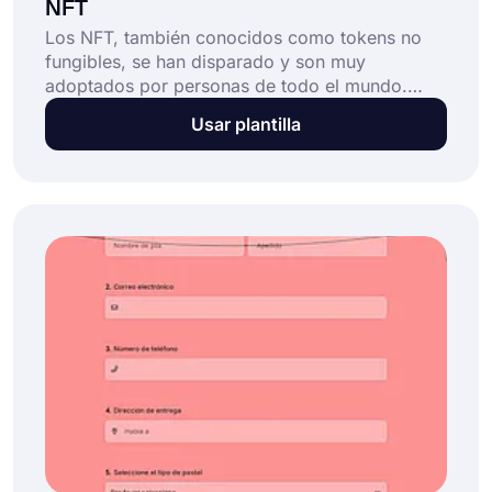
NFT
Los NFT, también conocidos como tokens no
fungibles, se han disparado y son muy
adoptados por personas de todo el mundo.
Teniendo en cuenta lo que ofrecen y los roles
Usar plantilla
que desempeñarán en el futuro de la web, no
sorprende que este arte digital haya despegado
a lo grande. Es una gran oportunidad para que
los artistas presenten y vendan sus obras en un
entorno digital y descentralizado. Al crear un
formulario de pedido de NFT, puede conectarse
fácilmente con sus solicitudes de NFT en línea.