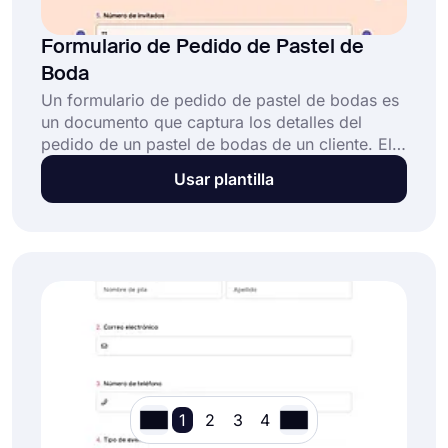
Formulario de Pedido de Pastel de
Boda
Un formulario de pedido de pastel de bodas es
un documento que captura los detalles del
pedido de un pastel de bodas de un cliente. El
formulario normalmente requerirá información
Usar plantilla
como la fecha del evento, el nombre y la
dirección del cliente, el sabor y diseño del
pastel y cualquier solicitud especial. Con esta
plantilla de formulario de pedido de pastel de
bodas, puedes obtener pedidos en línea
fácilmente y hacer crecer tu negocio.
1
2
3
4