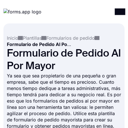
Productos
Iniciar sesión
Registrarse
Inicio
Plantillas
Formularios de pedido
Integraciones
Formulario de Pedido Al Por Mayor
Plantillas
Formulario de Pedido Al
Recursos
Por Mayor
Precios
Ya sea que sea propietario de una pequeña o gran
empresa, sabe que el tiempo es precioso. Cuanto
menos tiempo dedique a tareas administrativas, más
tiempo tendrá para dedicar a su negocio real. Es por
eso que los formularios de pedidos al por mayor en
línea son una herramienta tan valiosa: le permiten
agilizar el proceso de pedido. Utilice esta plantilla
de formulario de pedido mayorista para crear su
formulario y obtener pedidos mayoristas en línea.