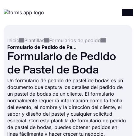
Productos
Iniciar sesión
Registrarse
Inicio
Plantillas
Formularios de pedido
Integraciones
Formulario de Pedido de Pastel de Boda
Plantillas
Formulario de Pedido
Recursos
de Pastel de Boda
Precios
Un formulario de pedido de pastel de bodas es un
documento que captura los detalles del pedido de
un pastel de bodas de un cliente. El formulario
normalmente requerirá información como la fecha
del evento, el nombre y la dirección del cliente, el
sabor y diseño del pastel y cualquier solicitud
especial. Con esta plantilla de formulario de pedido
de pastel de bodas, puedes obtener pedidos en
línea fácilmente y hacer crecer tu negocio.