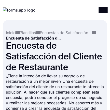
Productos
Iniciar sesión
Registrarse
Inicio
Plantillas
Encuestas de Satisfacción del Cliente
Integraciones
Encuesta de Satisfacción del Cliente de Restaurante
Plantillas
Encuesta de
Recursos
Satisfacción del Cliente
Precios
de Restaurante
¿Tiene la intención de llevar su negocio de
restauración a un mejor nivel? Una encuesta de
satisfacción del cliente de un restaurante te ofrece la
solución. Al hacer que sus clientes completen esta
encuesta, podrá conocer el progreso de su negocio
y realizar las mejoras necesarias. No esperes más y
comienza a crear la encuesta de satisfacción del