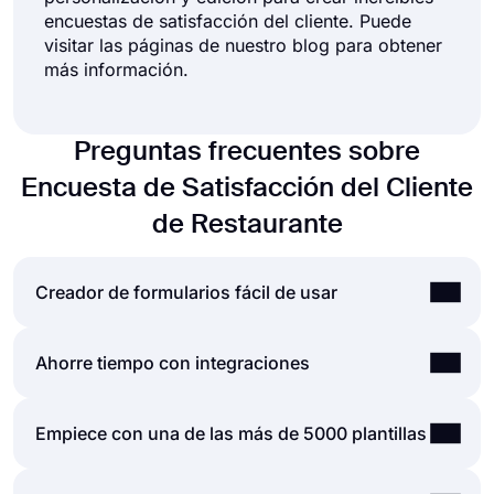
encuestas de satisfacción del cliente. Puede
visitar las páginas de nuestro blog para obtener
más información.
Preguntas frecuentes sobre
Encuesta de Satisfacción del Cliente
de Restaurante
Creador de formularios fácil de usar
Crear formularios y encuestas en línea es mucho
Ahorre tiempo con integraciones
más fácil que nunca. Sin necesidad de codificar
una sola línea, simplemente puede crear
Los formularios y encuestas que se crean en
Empiece con una de las más de 5000 plantillas
formularios o encuestas y personalizar sus
forms.app se pueden integrar fácilmente con
campos, diseño y opciones generales con solo
muchas aplicaciones de terceros a través de
unos pocos clics a través de la intuitiva interfaz de