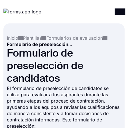
Productos
Iniciar sesión
Registrarse
Inicio
Plantillas
Formularios de evaluación
Integraciones
Formulario de preselección de candidatos
Plantillas
Formulario de
Recursos
preselección de
Precios
candidatos
El formulario de preselección de candidatos se
utiliza para evaluar a los aspirantes durante las
primeras etapas del proceso de contratación,
ayudando a los equipos a revisar las cualificaciones
de manera consistente y a tomar decisiones de
contratación informadas. Este formulario de
preselección: