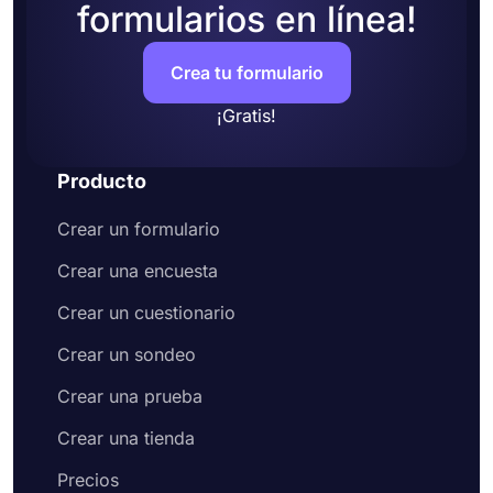
Por último, comparta su formulario o
formularios en línea!
insértelo en una página web.
Crea tu formulario
¡Gratis!
Producto
Crear un formulario
Crear una encuesta
Crear un cuestionario
Crear un sondeo
Crear una prueba
Crear una tienda
Precios