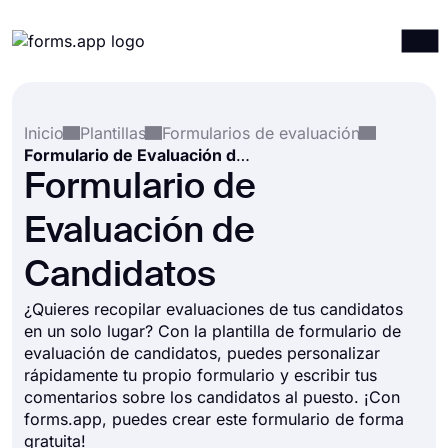
Productos
Iniciar sesión
Registrarse
Inicio
Plantillas
Formularios de evaluación
Integraciones
Formulario de Evaluación de Candidatos
Plantillas
Formulario de
Recursos
Evaluación de
Precios
Candidatos
¿Quieres recopilar evaluaciones de tus candidatos
en un solo lugar? Con la plantilla de formulario de
evaluación de candidatos, puedes personalizar
rápidamente tu propio formulario y escribir tus
comentarios sobre los candidatos al puesto. ¡Con
forms.app, puedes crear este formulario de forma
gratuita!