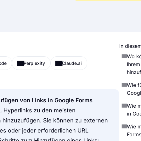
In diesem
Wo kö
ode
Perplexity
Claude.ai
Ihrem
hinzu
Wie f
Googl
ufügen von Links in Google Forms
Wie m
, Hyperlinks zu den meisten
in Go
n hinzuzufügen. Sie können zu externen
Wie m
s oder jeder erforderlichen URL
Forms
 Schritte zum Hinzufügen eines Links: