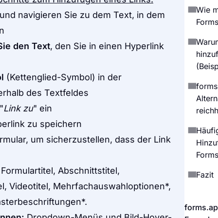
Wie m
und navigieren Sie zu dem Text, in dem
Forms
n
Warum
Sie den Text
, den Sie in einen Hyperlink
hinzu
(Beis
l
(Kettenglied-Symbol) in der
forms
rhalb des Textfeldes
Altern
"
Link zu
" ein
reich
erlink zu speichern
Häufi
rmular, um sicherzustellen, dass der Link
Hinzu
Form
Formulartitel, Abschnittstitel,
Fazit
tel, Videotitel, Mehrfachauswahloptionen*,
asterbeschriftungen*.
forms.ap
önnen:
Dropdown-Menüs und Bild-Hover-