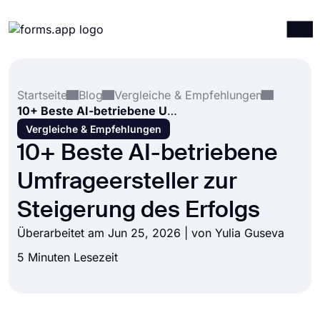
Produkte
Anmelden
Registrieren
Startseite
Blog
Vergleiche & Empfehlungen
Integrationen
10+ Beste AI-betriebene Umfrageersteller zur Steigerung des Erfolgs
Vorlagen
Vergleiche & Empfehlungen
10+ Beste AI-betriebene
Ressourcen
Umfrageersteller zur
Preise
Steigerung des Erfolgs
Überarbeitet am Jun 25, 2026 | von
Yulia Guseva
5 Minuten Lesezeit