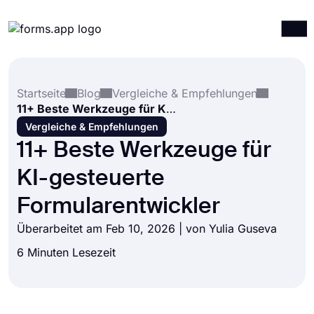
Produkte
Anmelden
Registrieren
Startseite
Blog
Vergleiche & Empfehlungen
Integrationen
11+ Beste Werkzeuge für KI-gesteuerte Formularentwickler
Vorlagen
Vergleiche & Empfehlungen
11+ Beste Werkzeuge für
Ressourcen
KI-gesteuerte
Preise
Formularentwickler
Überarbeitet am Feb 10, 2026 | von
Yulia Guseva
6 Minuten Lesezeit