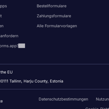
Apps
Bestellformulare
t
Zahlungsformulare
en
Alle Formularvorlagen
 anfordern
orms.app?
 the EU
10111 Tallinn, Harju County, Estonia
Datenschutzbestimmungen
Nutzun
te
Cookie-Richt