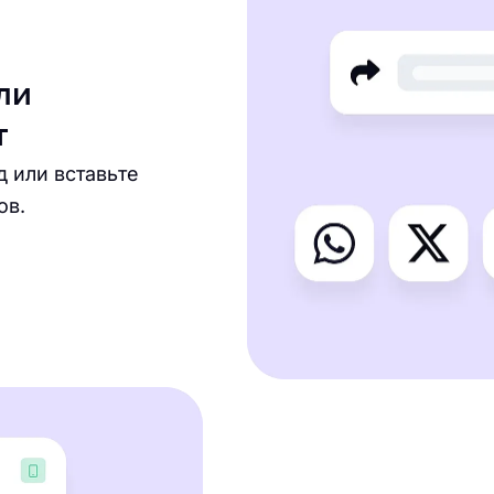
ли
т
д или вставьте
ов.