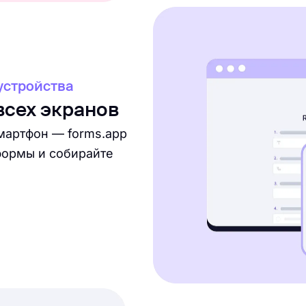
устройства
всех экранов
мартфон — forms.app
формы и собирайте