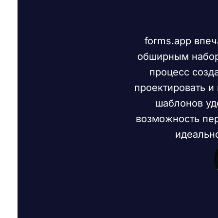
forms.app впе
обширным набор
процесс созд
проектировать и
шаблонов уд
возможность пер
идеальн