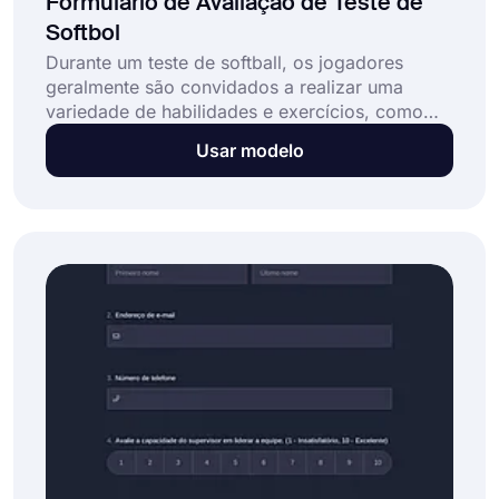
Formulário de Avaliação de Teste de
Softbol
Durante um teste de softball, os jogadores
geralmente são convidados a realizar uma
variedade de habilidades e exercícios, como
defesa, rebatida, arremesso e corrida das
Usar modelo
bases. Use o modelo de formulário gratuito do
forms.app para criar um formulário e registrar
suas observações e impressões sobre o
desempenho de cada jogador!