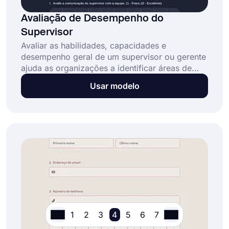
Avaliação de Desempenho do
Supervisor
Avaliar as habilidades, capacidades e
desempenho geral de um supervisor ou gerente
ajuda as organizações a identificar áreas de
melhoria. Use o modelo de formulário de
Usar modelo
avaliação de desempenho do supervisor do
forms.app para criar seu próprio formulário e
realizar uma avaliação.
1
2
3
4
5
6
7