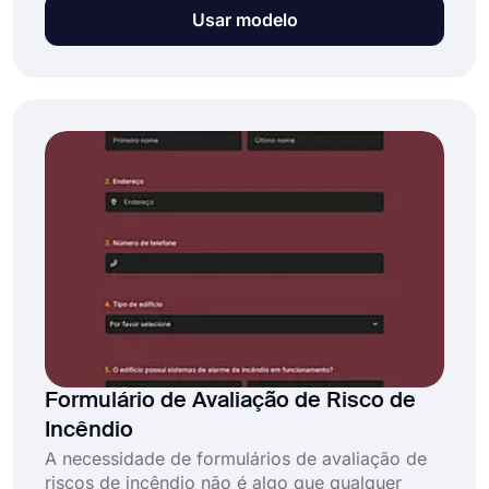
satisfação dos alunos com a qualidade do
Usar modelo
ensino e outros aspectos da experiência
educacional. Sabemos que as avaliações
ajudam os professores a melhorar. E sabemos
como melhorá-las.
Formulário de Avaliação de Risco de
Incêndio
A necessidade de formulários de avaliação de
riscos de incêndio não é algo que qualquer