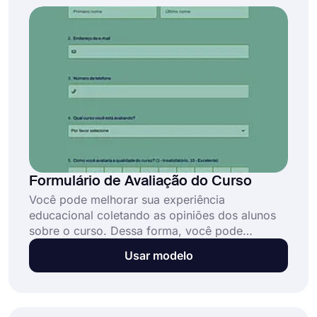
Formulário de Avaliação do Curso
Você pode melhorar sua experiência
educacional coletando as opiniões dos alunos
sobre o curso. Dessa forma, você pode
aprender qual modelo de ensino será mais
Usar modelo
benéfico para os alunos. Use os modelos de
formulários de avaliação de cursos gratuitos do
forms.app e crie seu formulário em poucos
minutos!