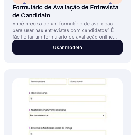
Formulário de Avaliação de Entrevista
de Candidato
Você precisa de um formulário de avaliação
para usar nas entrevistas com candidatos? É
fácil criar um formulário de avaliação online
com um criador de formulários gratuito, como o
Usar modelo
forms.app. Você pode começar a usar o
formulário de avaliação da entrevista do
candidato clicando no botão "usar modelo"
abaixo. Comece hoje!