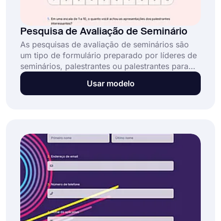
Pesquisa de Avaliação de Seminário
As pesquisas de avaliação de seminários são
um tipo de formulário preparado por líderes de
seminários, palestrantes ou palestrantes para
medir as opiniões e experiências dos
Usar modelo
participantes sobre o seminário em questão.
Com esta pesquisa, os participantes podem
avaliar o palestrante, o conteúdo, o transporte,
o tempo, os materiais, etc. do seminário. E com
o feedback coletado você poderá preparar um
programa de seminário melhor. Agora, prepare
uma pesquisa de avaliação do seminário
clicando no modelo de uso!