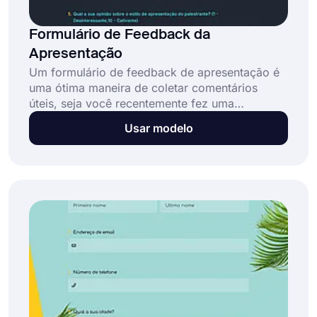
Formulário de Feedback da
Apresentação
Um formulário de feedback de apresentação é
uma ótima maneira de coletar comentários
úteis, seja você recentemente fez uma
apresentação em um seminário ou organizou
Usar modelo
uma. Adicione o nome do apresentador, áreas
de comentário e critérios de classificação ao
modelo de formulário de feedback de
apresentação de acordo com suas
necessidades. Você pode criar o seu usando
hoje o modelo de formulário de feedback de
apresentação gratuito do forms.app.