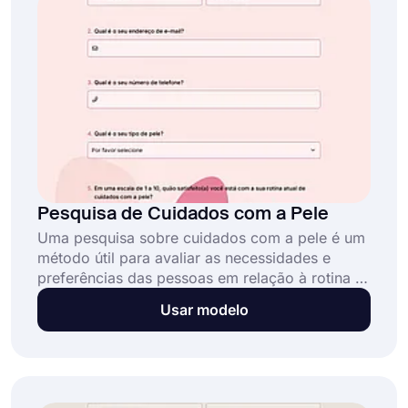
sem custo!
Pesquisa de Cuidados com a Pele
Uma pesquisa sobre cuidados com a pele é um
método útil para avaliar as necessidades e
preferências das pessoas em relação à rotina e
aos produtos de cuidados com a pele.
Usar modelo
Dermatologistas, esteticistas e empresas de
cuidados com a pele podem usá-la para
descobrir mais sobre o tipo de pele, problemas
existentes e rotina de cuidados com a pele de
uma pessoa. E o melhor é que você não precisa