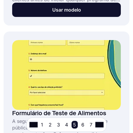
treinamento. Ele garante que cada sessão de
Usar modelo
treinamento seja adaptada aos objetivos de
fitness e ao histórico de atividade física do
cliente. Este modelo de formulário:
Formulário de Teste de Alimentos
A segurança alimentar é vital para a saúde
1
2
3
4
5
6
7
pública, qualidade, confiança social e