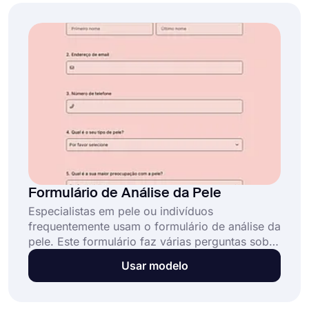
tema que o forms.app oferece.
Formulário de Análise da Pele
Especialistas em pele ou indivíduos
frequentemente usam o formulário de análise da
pele. Este formulário faz várias perguntas sobre
a pele para ajudá-lo na análise da pele. Você
Usar modelo
pode usar este formulário, projetado para
determinar a estrutura da pele das pessoas, em
poucos passos sem precisar de código.