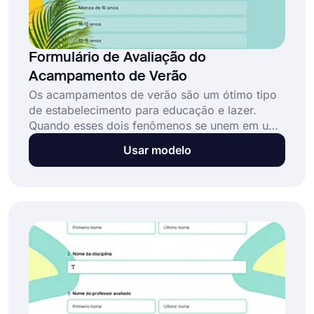
Formulário de Avaliação do
Acampamento de Verão
Os acampamentos de verão são um ótimo tipo
de estabelecimento para educação e lazer.
Quando esses dois fenômenos se unem em um
estabelecimento, as opiniões e sugestões dos
Usar modelo
participantes/pais devem ser monitoradas para
manter e melhorar a qualidade. Um formulário
de feedback online para acampamentos de
verão irá ajudá-lo a melhorar seus
acampamentos.