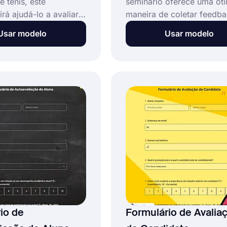
e tênis, este
seminário oferece uma ót
irá ajudá-lo a avaliar
maneira de coletar feedb
s com mais facilidade.
convidados, palestrantes 
Usar modelo
Usar modelo
elo de formulário de
clientes. Esses formulário
do jogador de tênis,
ajudarão a ver se o semin
criar rapidamente
está indo bem ou não, o q
s para avaliar seus
participantes desejam apr
de tênis sem perder
etc. Selecione o modelo d
formulário de avaliação d
seminário gratuito do for
e a coleta de feedback pó
treinamento!
io de
Formulário de Avalia