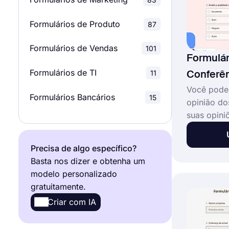
Relacionamento
Formulários de Produto
87
Pesquisas de Marketing
32
Formulários de Vendas
101
Pesquisas de Produto
23
Formulár
Formulários de TI
11
Conferê
Inquéritos de Investigação
19
Você pode 
Formulários Bancários
15
opinião do
suas opini
conferênc
formulário
Precisa de algo específico?
conferênci
Basta nos dizer e obtenha um
o formulár
modelo personalizado
forms.app 
gratuitamente.
imediatame
Criar com IA