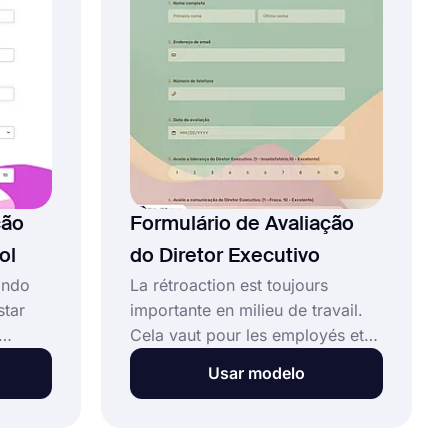
s
equipamento em um clique e crie
seja!
seu próprio formulário no
forms.app.
ção
Formulário de Avaliação
ol
do Diretor Executivo
ando
La rétroaction est toujours
star
importante en milieu de travail.
Cela vaut pour les employés et
que a
les cadres. L'utilisation d'un
Usar modelo
nções
formulaire pour évaluer le
esign
directeur général peut vous aider
à obtenir une note globale basée