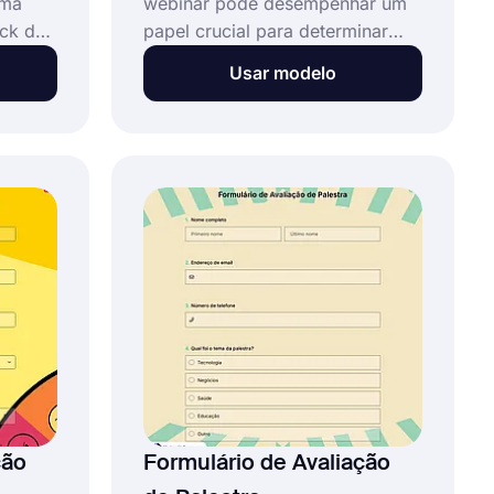
ima
webinar pode desempenhar um
ack de
papel crucial para determinar
ou
seus pontos fortes e fracos.
Usar modelo
s o
Dessa forma, você poderá
ário
aprimorar seus seminários na
ue os
web e conectar-se fortemente
ender,
com o público. Use o modelo de
e
formulário de avaliação de
e
webinar gratuito do forms.app
ms.app
para coletar feedback após o
s-
seu webinar!
ção
Formulário de Avaliação