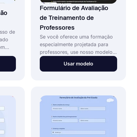
Formulário de Avaliação
ção
de Treinamento de
Professores
esso de
Se você oferece uma formação
tado
especialmente projetada para
êm
professores, use nosso modelo
modelo
de formulário de avaliação de
o de
Usar modelo
formação de professores para
obter feedback sobre a
qualidade de sua formação de
dos
forma eficaz. Este modelo é
gratuito e oferece diferentes
opções de personalização. Você
não precisa de habilidades de
codificação para criar seu
formulário desejado.