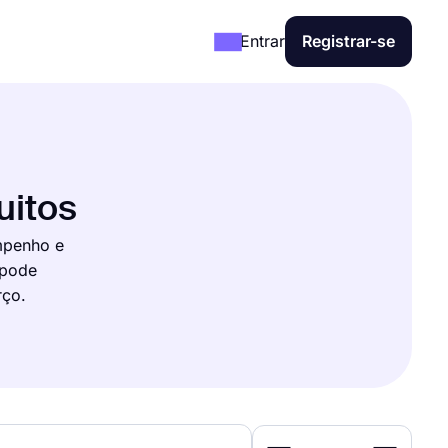
Entrar
Registrar-se
uitos
mpenho e
 pode
rço.