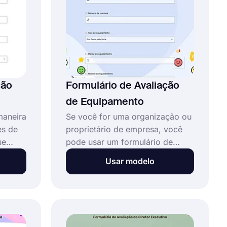
e
ção
Formulário de Avaliação
de Equipamento
maneira
Se você for uma organização ou
es de
proprietário de empresa, você
ue
pode usar um formulário de
sa? Há
avaliação de equipamento para
Usar modelo
para
coletar informações do
equipamento e ter uma visão
e
geral do equipamento. Use
p, é
rapidamente este modelo de
o de
formulário de avaliação de