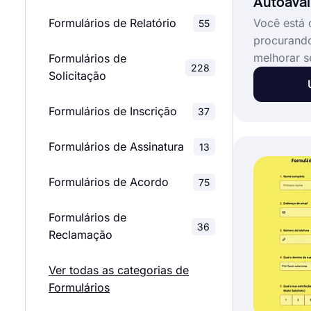
Autoaval
Formulários de Relatório
Você está 
55
procurand
melhorar 
Formulários de
228
ensino? Um
Solicitação
isso é ped
sobre sua 
Formulários de Inscrição
37
de aula. U
autoavalia
Formulários de Assinatura
13
elaborado 
informaçõe
Formulários de Acordo
75
que seus 
sua aula 
Formulários de
36
melhorá-la
Reclamação
gratuito d
autoavalia
Ver todas as categorias de
base e co
Formulários