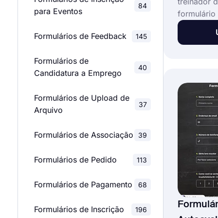
treinador d
84
para Eventos
formulário 
seus aluno
Formulários de Feedback
145
Com o mod
avaliação 
Formulários de
você pode 
40
Candidatura a Emprego
formulário
jogadores 
Formulários de Upload de
tempo.
37
Arquivo
Formulários de Associação
39
Formulários de Pedido
113
Formulários de Pagamento
68
Formulár
Formulários de Inscrição
196