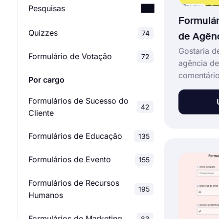
Pesquisas
Formulár
Quizzes
Pesquisas de Satisfação
74
de Agênc
46
do Cliente
Gostaria d
Formulário de Votação
72
agência de
Pesquisas de Satisfação
comentário
28
Por cargo
de Funcionários
clientes? 
modelo de 
Formulários de Sucesso do
Pesquisas de Avaliação
42
124
avaliação 
Cliente
em seu sit
Pesquisas de Feedback
127
Formulários de Educação
diferentes
135
compartilh
Pesquisas de Mercado
28
Formulários de Evento
155
de mídia so
Pesquisas Escolares
Formulários de Recursos
39
195
Humanos
Pesquisas de
8
Formulários de Marketing
83