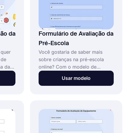
ção da
Formulário de Avaliação da
Pré-Escola
 quer
Você gostaria de saber mais
 de
sobre crianças na pré-escola
sa da
online? Com o modelo de
horar.
formulário de avaliação da pré-
Usar modelo
o
escola, você aprende
io de
rapidamente do que as crianças
precisam. Se você deseja criar
os na
formulários sem precisar de
conhecimentos em codificação,
use o forms.app em pouco
lo de
tempo!