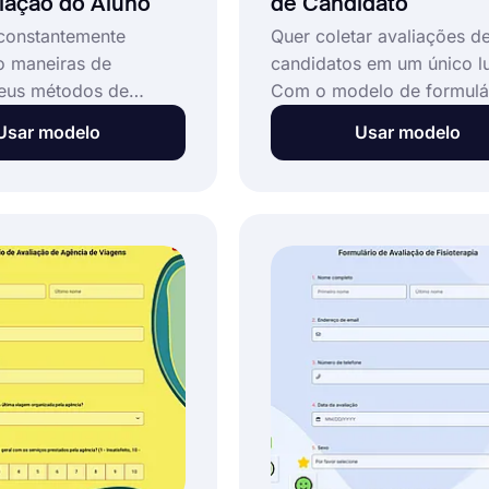
iação do Aluno
de Candidato
constantemente
Quer coletar avaliações d
o maneiras de
candidatos em um único l
seus métodos de
Com o modelo de formulá
a maneira de fazer
avaliação de candidatos, 
Usar modelo
Usar modelo
ir feedback aos alunos
pode personalizar rapida
experiência em sala
seu próprio formulário e
m formulário de
escrever seus comentário
ção do aluno bem
os candidatos ao cargo. 
pode fornecer
forms.app, você pode cria
s valiosas sobre o
formulário gratuitamente!
alunos pensam sobre
e como você pode
. Use este exemplo
e formulário de
ção do aluno como
mece hoje mesmo!