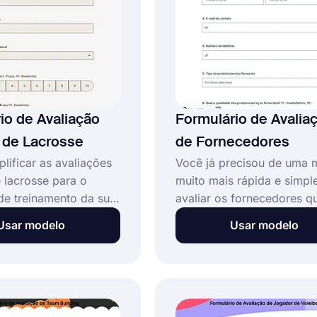
formulário de avaliação d
audiência!
io de Avaliação
Formulário de Avalia
 de Lacrosse
de Fornecedores
lificar as avaliações
Você já precisou de uma 
e lacrosse para o
muito mais rápida e simpl
e treinamento da sua
avaliar os fornecedores q
lacrosse? forms.app
trabalham com sua empre
Usar modelo
Usar modelo
para ajudar! Comece
uma maneira exatamente 
mo com o nosso
você! Com o modelo de
formulário de
formulário de avaliação d
de teste de lacrosse e
fornecedores do forms.ap
 próprio formulário de
possível criar o formulári