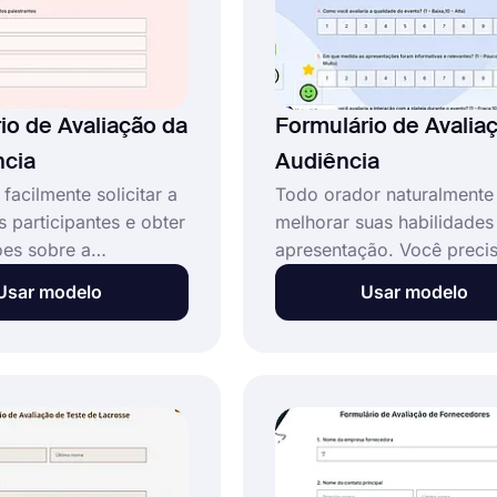
io de Avaliação da
​​Formulário de Avalia
ncia
Audiência
facilmente solicitar a
Todo orador naturalmente
s participantes e obter
melhorar suas habilidades
ões sobre a
apresentação. Você preci
ia usando o modelo de
ajuda dos outros para mel
Usar modelo
Usar modelo
 de avaliação de
A audiência pode avaliá-l
a. Você pode acessar
preenchendo um formulár
io pronto para uso no
avaliação, e você pode
e começar a usá-lo
acompanhar os comentári
nte.
página de resultados no
forms.app. Tente criar seu
formulário usando o mode