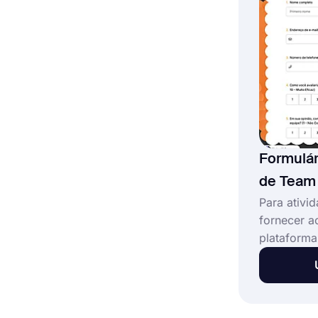
avaliação 
para os se
Formulár
de Team 
Para ativi
fornecer 
plataforma
feedback é
este model
avaliação 
facilite o 