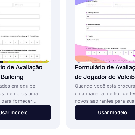
de teste de lacrosse
avaliação de fornecedore
us treinadores.
exatamente como você de
io de Avaliação
Formulário de Avalia
Building
de Jogador de Voleib
dades em equipe,
Quando você está procur
aos membros uma
uma maneira melhor de te
 para fornecer
novos aspirantes para sua
 crucial. Experimente
equipe de voleibol, deixe 
Usar modelo
Usar modelo
o de formulário de
forms.app ajude você! Fu
de equipe online e
intuitivas encontram um d
processo. Aproveite
elegante no modelo de