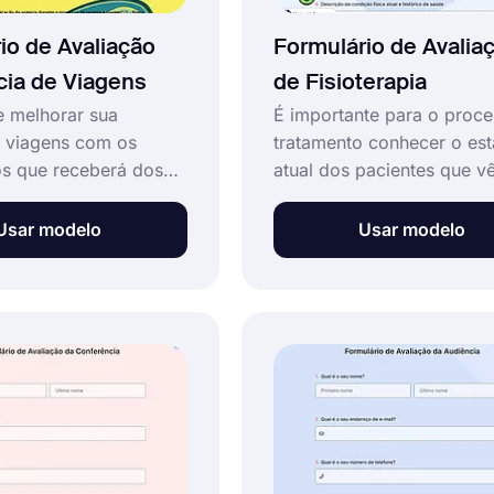
io de Avaliação
Formulário de Avalia
ia de Viagens
de Fisioterapia
e melhorar sua
É importante para o proc
 viagens com os
tratamento conhecer o es
s que receberá dos
atual dos pacientes que v
Você pode incorporar o
para fisioterapia. Use o 
formulário de
de formulário de avaliaçã
Usar modelo
Usar modelo
de agência de viagens
fisioterapia gratuito do
e com os recursos
forms.app para coletar as
 do forms.app ou
informações necessárias 
á-lo em suas contas
seus pacientes.
cial.