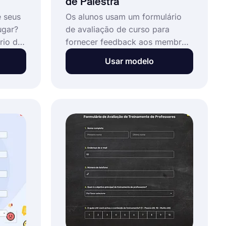
de Palestra
e seus
Os alunos usam um formulário
ugar?
de avaliação de curso para
rio de
fornecer feedback aos membros
você
do corpo docente. Você pode
Usar modelo
mente
criar o formulário de avaliação
de conferência, distribuí-lo aos
s sobre
seus alunos e coletar respostas.
Com
Use facilmente este formulário
r este
de avaliação de curso sem a
necessidade de código para
ajudar os alunos a fornecer
feedback.