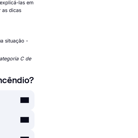
 explicá-las em
 as dicas
a situação -
ategoria C de
Incêndio?
oduto,
omo
.