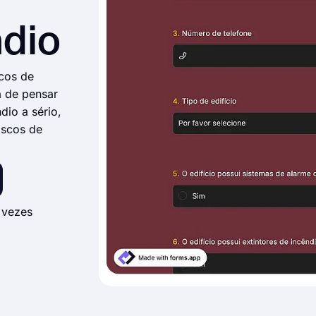
ndio
scos de
a de pensar
dio a sério,
iscos de
 vezes