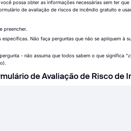
e você possa obter as informações necessárias sem ter que
rmulário de avaliação de riscos de incêndio gratuito e usar
de preencher.
 específicas. Não faça perguntas que não se apliquem à su
pergunta - não assuma que todos sabem o que significa "
c
o).
mulário de Avaliação de Risco de 
resenta uma série de questões para avaliar um evento, pr
valiação podem ser criados e usados para diversos fins, c
liação de desenvolvimento profissional e assim por diante