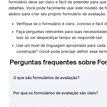
formulário deve ser claro e fácil de entender para qu
detalhes. Você pode facilmente usar este modelo de fo
abaixo para criar seu próprio formulário de avaliação.
Verifique se o formulário é claro, conciso e fácil 
Faça perguntas relevantes para suas necessidades
isso só vai desperdiçar tempo ao respondê-las!
Use um nível de linguagem apropriado para cada 
construção
" (você pode precisar definir esse term
Perguntas frequentes sobre For
O que são formulários de avaliação?
Um formulário de avaliação é um documento que ap
Por que os formulários de avaliação são úteis?
serviço, funcionário ou curso. Os formulários de a
avaliações de desempenho, coleta de feedback, ava