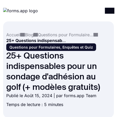
Produits
Connexion
S'inscrire
Accueil
Blog
Questions pour Formulaires, Enquêtes et Quiz
Intégrations
25+ Questions indispensables pour un sondage d'adhésion au golf (+ modèles gratuits)
Modèles
Questions pour Formulaires, Enquêtes et Quiz
25+ Questions
Ressources
indispensables pour un
Tarification
sondage d'adhésion au
golf (+ modèles gratuits)
Publié le Août 15, 2024 | par forms.app Team
Temps de lecture : 5 minutes