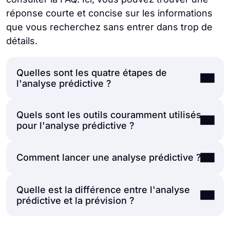
réponse courte et concise sur les informations
que vous recherchez sans entrer dans trop de
détails.
Quelles sont les quatre étapes de
l'analyse prédictive ?
Quels sont les outils couramment utilisés
Définir l'objectif, collecter les données,
pour l'analyse prédictive ?
utiliser des algorithmes et des techniques
pour analyser les données et, enfin,
Comment lancer une analyse prédictive ?
déployer le modèle prédictif.
Les outils les plus courants dans l'analyse
prédictive sont les algorithmes
d'apprentissage automatique et les
Quelle est la différence entre l'analyse
Tout d'abord, vous devez définir clairement
langages de programmation tels que Python
prédictive et la prévision ?
vos objectifs et commencer à collecter des
et R. En outre, de nombreux outils différents
données pertinentes pour votre analyse.
tels que RapidMiner, MonkeyLearn et Rattle