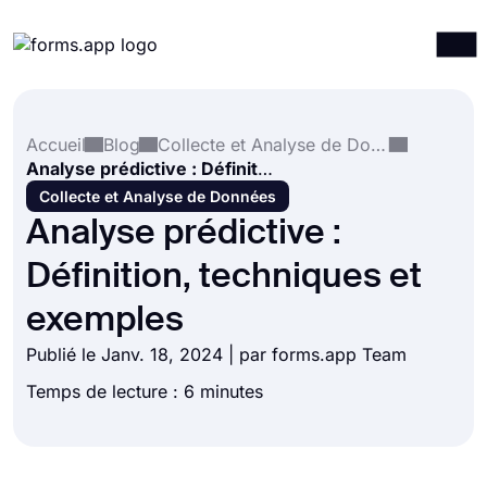
Produits
Connexion
S'inscrire
Accueil
Blog
Collecte et Analyse de Données
Intégrations
Analyse prédictive : Définition, techniques et exemples
Modèles
Collecte et Analyse de Données
Analyse prédictive :
Ressources
Définition, techniques et
Tarification
exemples
Publié le Janv. 18, 2024 | par forms.app Team
Temps de lecture : 6 minutes