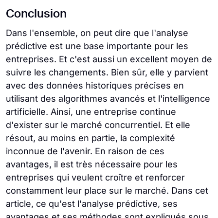
Ensuite, identifiez les modèles dans les
Bien qu'elles se ressemblent dans la
peuvent être utilisés pour collecter des
Conclusion
données et choisissez les méthodes de
mesure où elles sont utilisées pour estimer
données. MC Power Bl, Tableau et SAS Bl
modélisation appropriées. Enfin, vous devez
les résultats futurs sur la base de données
Dans l'ensemble, on peut dire que l'analyse
peuvent également être utilisés comme
évaluer le modèle et l'utiliser dans votre
historiques, l'analyse prédictive a un champ
prédictive est une base importante pour les
outils de veille stratégique.
processus de prise de décision.
d'application plus large. Dans le même
entreprises. Et c'est aussi un excellent moyen de
temps, les prévisions se concentrent sur un
suivre les changements. Bien sûr, elle y parvient
résultat plus étroit. L'analyse prédictive
avec des données historiques précises en
utilise des données pour modéliser
utilisant des algorithmes avancés et l'intelligence
différents domaines, alors que la prévision
artificielle. Ainsi, une entreprise continue
ne dispose pas d'une spécialisation aussi
d'exister sur le marché concurrentiel. Et elle
complète.
résout, au moins en partie, la complexité
inconnue de l'avenir. En raison de ces
avantages, il est très nécessaire pour les
entreprises qui veulent croître et renforcer
constamment leur place sur le marché. Dans cet
article, ce qu'est l'analyse prédictive, ses
avantages et ses méthodes sont expliqués sous