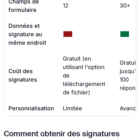
Champs de
12
30+
formulaire
Données et
signature au
même endroit
Gratuit (en
Gratuit
utilisant l'option
Coût des
jusqu'à
de
signatures
100
téléchargement
répons
de fichier)
Personnalisation
Limitée
Avancé
Comment obtenir des signatures