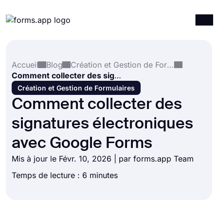
Produits
Connexion
S'inscrire
Accueil
Blog
Création et Gestion de Formulaires
Intégrations
Comment collecter des signatures électroniques avec Google Forms
Modèles
Création et Gestion de Formulaires
Comment collecter des
Ressources
signatures électroniques
Tarification
avec Google Forms
Mis à jour le Févr. 10, 2026 | par forms.app Team
Temps de lecture : 6 minutes