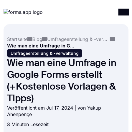
Produkte
Anmelden
Registrieren
Startseite
Blog
Umfrageerstellung & -verwaltung
Integrationen
Wie man eine Umfrage in Google Forms erstellt (+Kostenlose Vorlagen & Tipps)
Vorlagen
Umfrageerstellung & -verwaltung
Wie man eine Umfrage in
Ressourcen
Google Forms erstellt
Preise
(+Kostenlose Vorlagen &
Tipps)
Veröffentlicht am Jul 17, 2024 | von
Yakup
Ahenpençe
8 Minuten Lesezeit