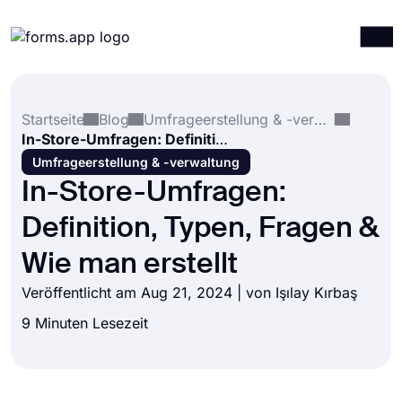
Produkte
Anmelden
Registrieren
Startseite
Blog
Umfrageerstellung & -verwaltung
Integrationen
In-Store-Umfragen: Definition, Typen, Fragen & Wie man erstellt
Vorlagen
Umfrageerstellung & -verwaltung
In-Store-Umfragen:
Ressourcen
Definition, Typen, Fragen &
Preise
Wie man erstellt
Veröffentlicht am Aug 21, 2024 | von
Işılay Kırbaş
9 Minuten Lesezeit