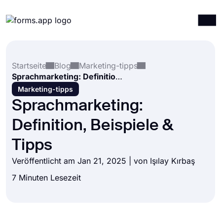
Produkte
Anmelden
Registrieren
Startseite
Blog
Marketing-tipps
Integrationen
Sprachmarketing: Definition, Beispiele & Tipps
Vorlagen
Marketing-tipps
Sprachmarketing:
Ressourcen
Definition, Beispiele &
Preise
Tipps
Veröffentlicht am Jan 21, 2025 | von
Işılay Kırbaş
7 Minuten Lesezeit