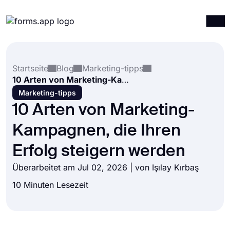
Produkte
Anmelden
Registrieren
Startseite
Blog
Marketing-tipps
Integrationen
10 Arten von Marketing-Kampagnen, die Ihren Erfolg steigern werden
Vorlagen
Marketing-tipps
10 Arten von Marketing-
Ressourcen
Kampagnen, die Ihren
Preise
Erfolg steigern werden
Überarbeitet am Jul 02, 2026 | von
Işılay Kırbaş
10 Minuten Lesezeit