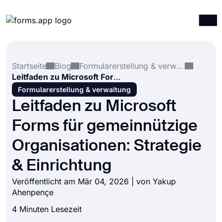
Produkte
Anmelden
Registrieren
Startseite
Blog
Formularerstellung & verwaltung
Integrationen
Leitfaden zu Microsoft Forms für gemeinnützige Organisationen: Strategie & Einrichtung
Vorlagen
Formularerstellung & verwaltung
Leitfaden zu Microsoft
Ressourcen
Forms für gemeinnützige
Preise
Organisationen: Strategie
& Einrichtung
Veröffentlicht am Mär 04, 2026 | von
Yakup
Ahenpençe
4 Minuten Lesezeit