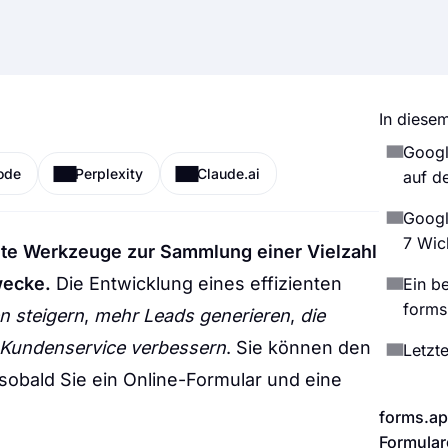
In diesem
Googl
ode
Perplexity
Claude.ai
auf de
Googl
7 Wic
te Werkzeuge zur Sammlung einer Vielzahl
wecke.
Die Entwicklung eines effizienten
Ein be
forms
n steigern
,
mehr Leads generieren
,
die
Kundenservice verbessern
. Sie können den
Letzt
sobald Sie ein Online-Formular und eine
forms.ap
Formular